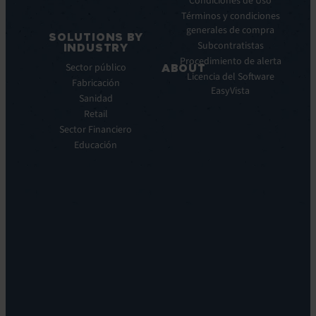
Condiciones de Uso
EV
prensa
Términos y condiciones
Observe
generales de compra
SOLUTIONS BY
Automatización:
Subcontratistas
INDUSTRY
EV
Procedimiento de alerta
Sector público
ABOUT
Orchestrate
Licencia del Software
Fabricación
Descubrimiento
Quiénes
EasyVista
Sanidad
y
somos
DDM:
Retail
Nuestra
EV
Sector Financiero
Visión
Discovery
Educación
Nuestra
Soporte
historia
remoto:
Carreras
EV
profesionales
Reach
Ubicaciones
Monitorización
Liderazgo
de
Sostenibilidad
la
experiencia:
EV
DEM