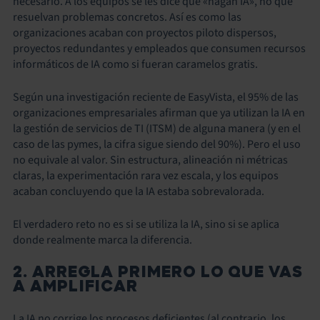
necesario. A los equipos se les dice que «hagan IA», no que
resuelvan problemas concretos. Así es como las
organizaciones acaban con proyectos piloto dispersos,
proyectos redundantes y empleados que consumen recursos
informáticos de IA como si fueran caramelos gratis.
Según una investigación reciente de EasyVista, el 95% de las
organizaciones empresariales afirman que ya utilizan la IA en
la gestión de servicios de TI (ITSM) de alguna manera (y en el
caso de las pymes, la cifra sigue siendo del 90%). Pero el uso
no equivale al valor. Sin estructura, alineación ni métricas
claras, la experimentación rara vez escala, y los equipos
acaban concluyendo que la IA estaba sobrevalorada.
El verdadero reto no es si se utiliza la IA, sino si se aplica
donde realmente marca la diferencia.
2. ARREGLA PRIMERO LO QUE VAS
A AMPLIFICAR
La IA no corrige los procesos deficientes (al contrario, los