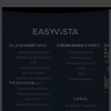
PLATFORM
SOLUTIONS
RESOURCES
FOR CUSTOMERS
ÚN
A
Características
Gestión predictiva de
Blog
Customer Portal
NU
CO
principales
incidencias de principio
Ebooks
Certificaciones
Ea
a fin
Beneficios
Whitepapers
EV Reach Customer
Automatización de la
@
Integraciones
Portal
Casos
gestión de I&O
de
Wiki
5
Gestión de incidencias y
éxito
EV Marketplace
de
ago
PRODUCTS
problemas
Infografías
de
202
Gestión de cambios
Fichas
ITSM:
Gestión de solicitudes
técnicas
EV
LEGAL
de servicio
Service
Webinar
Gestión de activos de TI
Manager
Notas
Política de Privacidad
ITOM:
de