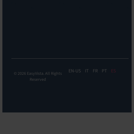
EV
profesionales
Reach
Ubicaciones
Monitorización
Liderazgo
de
Sostenibilidad
la
experiencia:
EV
DEM
EN
IT
FR
PT
ES
© 2026 EasyVista. All Rights
Reserved