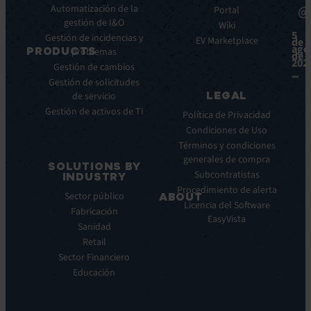
Automatización de la
@
Integraciones
Portal
Casos
gestión de I&O
de
Wiki
5
Gestión de incidencias y
éxito
EV Marketplace
de
ago
PRODUCTS
problemas
Infografías
de
202
Gestión de cambios
Fichas
ITSM:
Gestión de solicitudes
técnicas
EV
LEGAL
de servicio
Service
Webinar
Gestión de activos de TI
Manager
Notas
Política de Privacidad
ITOM:
de
Condiciones de Uso
EV
prensa
Términos y condiciones
Observe
generales de compra
SOLUTIONS BY
Automatización:
Subcontratistas
INDUSTRY
EV
Procedimiento de alerta
Sector público
ABOUT
Orchestrate
Licencia del Software
Fabricación
Descubrimiento
Quiénes
EasyVista
Sanidad
y
somos
DDM:
Retail
Nuestra
EV
Sector Financiero
Visión
Discovery
Educación
Nuestra
Soporte
historia
remoto:
Carreras