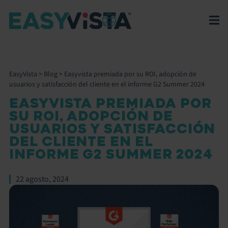
EasyVista
>
Blog
>
Easyvista premiada por su ROI, adopción de
usuarios y satisfacción del cliente en el informe G2 Summer 2024
EASYVISTA PREMIADA POR
SU ROI, ADOPCIÓN DE
USUARIOS Y SATISFACCIÓN
DEL CLIENTE EN EL
INFORME G2 SUMMER 2024
22 agosto, 2024