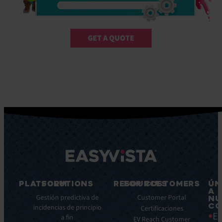
GET A QUOTE
PLATFORM
SOLUTIONS
RESOURCES
FOR CUSTOMERS
ÚN
A
Características
Gestión predictiva de
Blog
Customer Portal
NU
CO
principales
incidencias de principio
Ebooks
Certificaciones
Ea
a fin
Beneficios
Whitepapers
EV Reach Customer