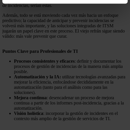
tuviéramos que elegir tres palabras clave para el futuro de la gestión
de incidencias, serían estas.
Además, todo se está moviendo cada vez más hacia un enfoque
predictivo; la capacidad de anticipar y prevenir incidencias se
volverá más importante, y las soluciones integradas de ITSM
jugarán un papel clave en este proceso. El viejo refrán sigue siendo
válido: más vale prevenir que curar.
Puntos Clave para Profesionales de TI
Procesos consistentes y eficaces
: definir y documentar los
procesos de gestión de incidencias de la manera más amplia
posible.
Automatización y la IA:
utilizar tecnologías avanzadas para
mejorar la eficiencia, enfocándose decididamente en la
automatización (tanto para el análisis como para las
soluciones).
Mejora continua
: desencadenar un proceso de mejora
continua a partir de los informes post-incidencia, gracias a la
automatización.
Visión holística
: incorporar la gestión de incidentes en el
contexto más amplio de la gestión de servicios de TI.