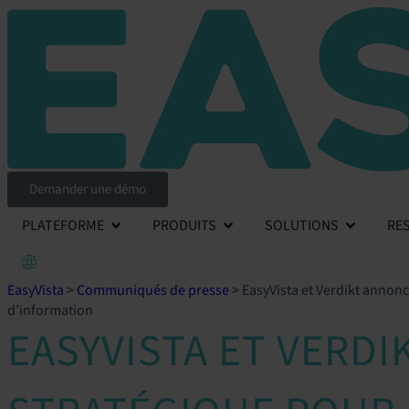
Demander une démo
PLATEFORME
PRODUITS
SOLUTIONS
RE
EasyVista
>
Communiqués de presse
>
EasyVista et Verdikt annon
d’information
EASYVISTA ET VERD