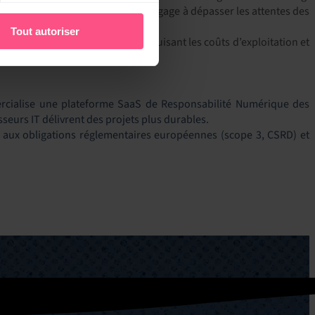
leurs opérations IT. EasyVista s’engage à dépasser les attentes des
Tout autoriser
a productivité des employés, réduisant les coûts d’exploitation et
u encore l’industrie.
ercialise une plateforme SaaS de Responsabilité Numérique des
seurs IT délivrent des projets plus durables.
re aux obligations réglementaires européennes (scope 3, CSRD) et