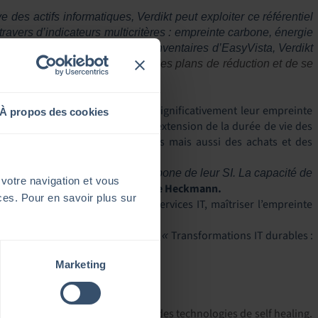
des actifs informatiques, Verdikt peut exploiter ce référentiel
vers d’indicateurs multicritères : empreinte carbone, énergie
erdikt
.
« En s’appuyant sur les inventaires d’EasyVista, Verdikt
r permettant de
mettre en place des plans de réduction et de se
aider les entreprises à réduire significativement leur empreinte
À propos des cookies
es peuvent par exemple cibler l’extension de la durée de vie des
, l’optimisation d’infrastructures mais aussi des achats et des
 de 10 à 20 % de l’empreinte carbone de leur SI.
La capacité de
 votre navigation et vous
souligne
Christine Heckmann.
la plateforme
»
ices. Pour en savoir plus sur
iser les performances de leurs services IT, maîtriser l’empreinte
ais des Congrès de Paris, intitulé
Transformations IT durables :
«
Marketing
 à distance, la supervision IT et des technologies de self healing.