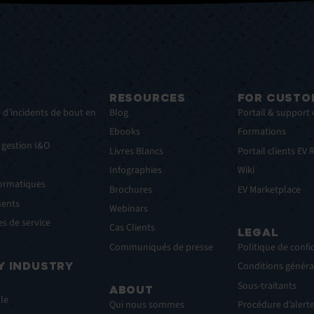
RESOURCES
FOR CUSTO
 d’incidents de bout en
Blog
Portail & support 
Ebooks
Formations
 gestion I&O
Livres Blancs
Portail clients EV
s
Infographies
Wiki
formatiques
Brochures
EV Marketplace
ments
Webinars
s de service
Cas Clients
LEGAL
Communiqués de presse
Politique de confid
Y INDUSTRY
Conditions général
Sous-traitants
ABOUT
lle
Qui nous sommes
Procédure d’alert