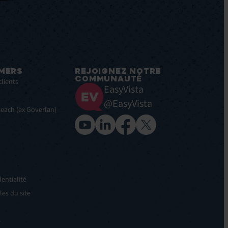
MERS
REJOIGNEZ NOTRE
COMMUNAUTÉ
clients
EasyVista
@EasyVista
 Reach (ex Goverlan)
entialité
es du site
e