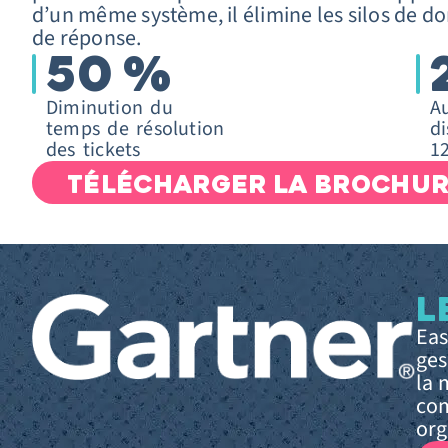
d’un même système, il élimine les silos de d
de réponse.
50
%
Diminution du
A
temps de résolution
di
des tickets
1
TÉLÉCHARGER LA BROCHU
L
Eas
ges
la 
com
org