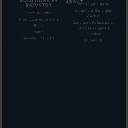
SOLUTIONS BY
ABOUT
IT
Procédure d’alerte
INDUSTRY
Monitoring:
Qui
Conditions Générales
Secteur Public
EV
nous
d’Achat
Production industrielle
Observe
sommes
Conditions de Licence et
Retail
Automations:
Notre
Services – Logiciels
EV
Santé
histoire
EasyVista
Orchestrate
Services Financiers
Notre
EULA-CLUF
Remote
ambition
Support:
Notre
EV
vision
Reach
Notre
Self
histoire
Service:
Carrières
EV
Nos
Self
bureaux
Help
Leadership
Experience
Localisations
Monitoring:
Durabilité
EV
DEM
Discoverability
&