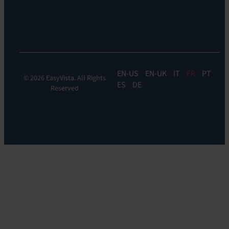
DDM:
EV
Discovery
EN
EN-UK
IT
FR
PT
© 2026 EasyVista. All Rights
ES
DE
Reserved