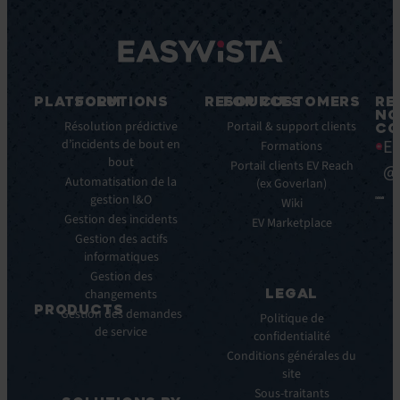
PLATFORM
SOLUTIONS
RESOURCES
FOR CUSTOMERS
RE
NO
Fonctionnalités
Résolution prédictive
Blog
Portail & support clients
CO
Ea
clés
d’incidents de bout en
Ebooks
Formations
bout
Avantages
Livres
Portail clients EV Reach
@
clés
Automatisation de la
Blancs
(ex Goverlan)
gestion I&O
Intégrations
Infographies
Wiki
Gestion des incidents
EV
Brochures
EV Marketplace
Pulse
Gestion des actifs
Webinars
AI
informatiques
Cas
Gestion des
Clients
LEGAL
changements
Communiqués
PRODUCTS
Gestion des demandes
de
Politique de
de service
ITSM:
presse
confidentialité
EV
Conditions générales du
Service
site
Manager
Sous-traitants