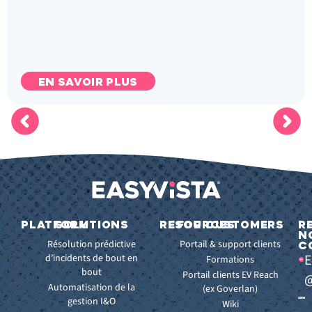
EN SAVOIR PLUS
PLATFORM
SOLUTIONS
RESOURCES
FOR CUSTOMERS
R
N
Fonctionnalités
Résolution prédictive
Blog
Portail & support clients
C
E
clés
d’incidents de bout en
Ebooks
Formations
bout
Avantages
Livres
Portail clients EV Reach
@
clés
Automatisation de la
Blancs
(ex Goverlan)
gestion I&O
Intégrations
Infographies
Wiki