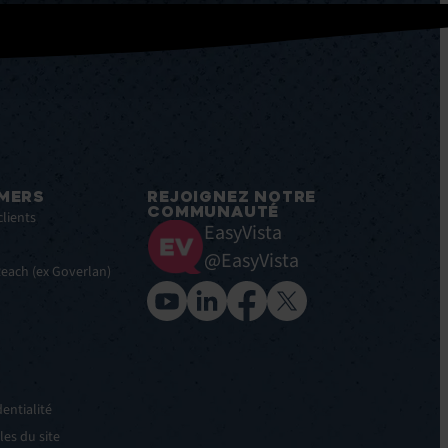
MERS
REJOIGNEZ NOTRE
COMMUNAUTÉ
clients
EasyVista
@EasyVista
 Reach (ex Goverlan)
entialité
es du site