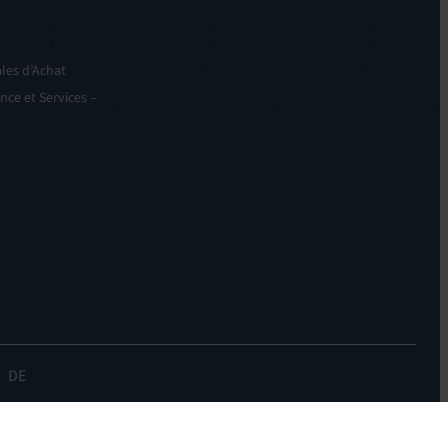
e
les d’Achat
nce et Services –
DE