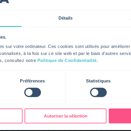
rkflows ITSM, améliorant la prise de décision et la
Détails
e interface Service Apps via une intégration sécurisée
quipes IT, support et métiers une visibilité partagée
ies.
et aux opérations.
s sur votre ordinateur. Ces cookies sont utilisés pour améliorer
onnalisés, à la fois sur ce site web et par le biais d'autres serv
ns, consultez notre
Politique de Confidentialité
.
Préférences
Statistiques
Autoriser la sélection