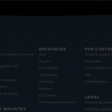
RESOURCES
FOR CUSTO
 d’incidents de bout en
Blog
Portail & support 
Ebooks
Formations
 gestion I&O
Livres Blancs
Portail clients EV
s
Infographies
Wiki
formatiques
Brochures
EV Marketplace
ments
Webinars
s de service
Cas Clients
LEGAL
Communiqués de presse
Politique de confid
Y INDUSTRY
Conditions général