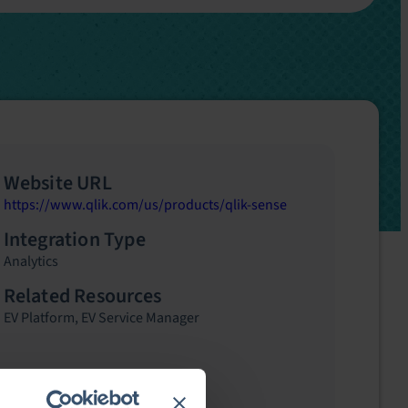
Website URL
https://www.qlik.com/us/products/qlik-sense
Integration Type
Analytics
Related Resources
EV Platform
,
EV Service Manager