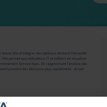
k Sense afin d’intégrer des tableaux de bord interactifs
 Elle permet aux utilisateurs IT et métiers de visualiser
nvironnement Service Apps. En rapprochant l’analyse des
vent prendre des décisions plus rapidement. ‑driven
 Qlik Sense dans Service Apps via l’API d’intégration