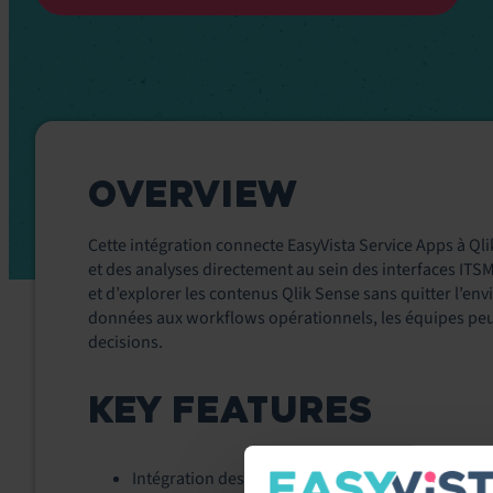
OVERVIEW
Cette intégration connecte EasyVista Service Apps à Qli
et des analyses directement au sein des interfaces ITSM.
et d’explorer les contenus Qlik Sense sans quitter l’e
données aux workflows opérationnels, les équipes peu
decisions.
KEY FEATURES
Intégration des tableaux de bord et visualisations