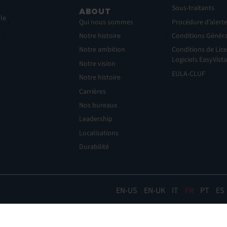
Sous-traitants
ABOUT
lle
Qui nous sommes
Procédure d’alert
Notre histoire
Conditions Généra
Notre ambition
Conditions de Lice
Logiciels EasyVista
Notre vision
EULA-CLUF
Notre histoire
Carrières
Nos bureaux
Leadership
Localisations
Durabilité
EN
EN-UK
IT
FR
PT
ES