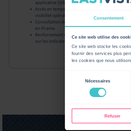
applicative Qlik Sense.
Accès en temps réel aux analyses Qlik dans les wo
visibilité opérationnelle.
Consentement
Consultation des contenus Qlik Sense depuis tout
en iFrame.
Renforcement de la collaboration en offrant aux é
Ce site web utilise des cook
sur les indicateurs analytiques liés aux services 
Ce site web stocke les cookie
fournir des services plus pers
les cookies que nous utiliso
Sélection
Nécessaires
du
consentement
Refuser