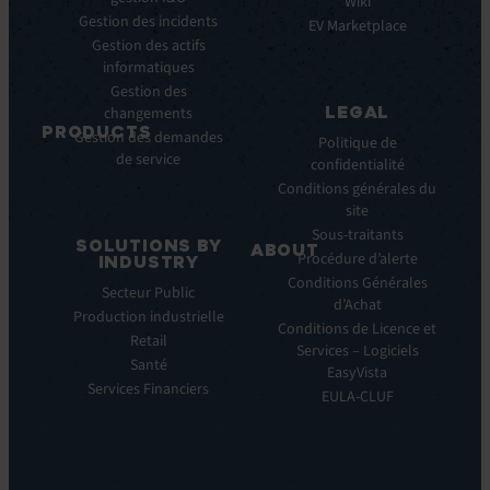
Intégrations
Infographies
Wiki
Gestion des incidents
EV
Brochures
EV Marketplace
Pulse
Gestion des actifs
Webinars
AI
informatiques
Cas
Gestion des
Clients
LEGAL
changements
Communiqués
PRODUCTS
Gestion des demandes
de
Politique de
de service
ITSM:
presse
confidentialité
EV
Conditions générales du
Service
site
Manager
Sous-traitants
SOLUTIONS BY
ABOUT
IT
Procédure d’alerte
INDUSTRY
Monitoring:
Qui
Conditions Générales
Secteur Public
EV
nous
d’Achat
Production industrielle
Observe
sommes
Conditions de Licence et
Retail
Automations:
Notre
Services – Logiciels
EV
Santé
histoire
EasyVista
Orchestrate
Services Financiers
Notre
EULA-CLUF
Remote
ambition
Support:
Notre
EV
vision
Reach
Notre