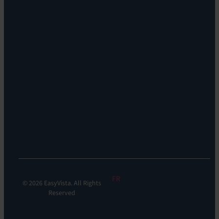
Self
histoire
Service:
Carrières
EV
Nos
Self
bureaux
Help
Leadership
Experience
Localisations
Monitoring:
Durabilité
EV
DEM
Discoverability
&
DDM:
EV
Discovery
FR
© 2026 EasyVista. All Rights
Reserved