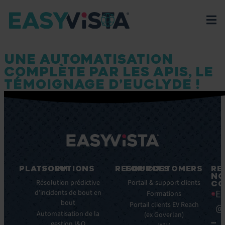
UNE AUTOMATISATION
COMPLÈTE PAR LES APIS, LE
TÉMOIGNAGE D’EUCLYDE !
PLATFORM
SOLUTIONS
RESOURCES
FOR CUSTOMERS
RE
NO
Fonctionnalités
Résolution prédictive
Blog
Portail & support clients
CO
Ea
clés
d’incidents de bout en
Ebooks
Formations
bout
Avantages
Livres
Portail clients EV Reach
@
clés
Automatisation de la
Blancs
(ex Goverlan)
gestion I&O