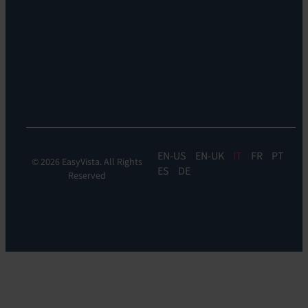
siamo
EV
Sostenibilità
Discovery
Automation
&
Orchestration:
EV
Orchestrate
EN
EN-UK
IT
FR
PT
© 2026 EasyVista. All Rights
ES
DE
Reserved