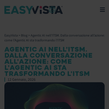
EasyVista
>
Blog
>
Agentic AI nell’ITSM. Dalla conversazione all’azione:
come l’Agentic AI sta trasformando l’ITSM
AGENTIC AI NELL’ITSM.
DALLA CONVERSAZIONE
ALL’AZIONE: COME
L’AGENTIC AI STA
TRASFORMANDO L’ITSM
12 Gennaio, 2026