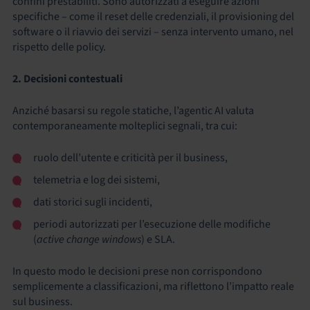
confini prestabiliti. Sono autorizzati a eseguire azioni
specifiche – come il reset delle credenziali, il provisioning del
software o il riavvio dei servizi – senza intervento umano, nel
rispetto delle policy.
2. Decisioni contestuali
Anziché basarsi su regole statiche, l’agentic AI valuta
contemporaneamente molteplici segnali, tra cui:
ruolo dell’utente e criticità per il business,
telemetria e log dei sistemi,
dati storici sugli incidenti,
periodi autorizzati per l’esecuzione delle modifiche
(
active change windows
) e SLA.
In questo modo le decisioni prese non corrispondono
semplicemente a classificazioni, ma riflettono l’impatto reale
sul business.