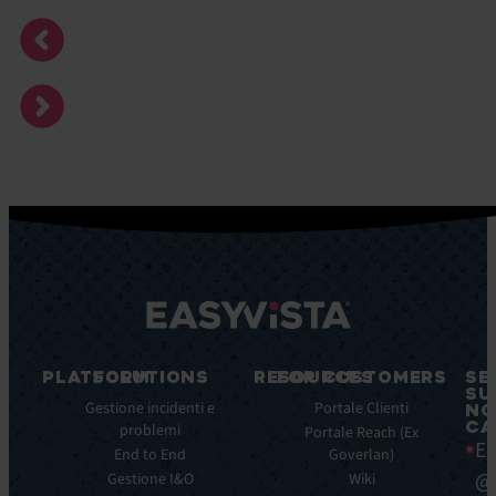
PLATFORM
SOLUTIONS
RESOURCES
FOR CUSTOMERS
SE
SU
Caratteristiche
Gestione incidenti e
Blog
Portale Clienti
NO
CA
principali
problemi
Ebook
Portale Reach (Ex
Ea
Benefici
End to End
Goverlan)
Whitepaper
principali
@
Gestione I&O
Wiki
Case