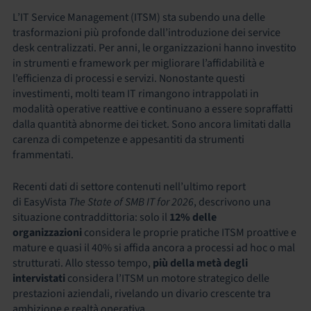
L’IT Service Management (ITSM) sta subendo una delle
trasformazioni più profonde dall’introduzione dei service
desk centralizzati. Per anni, le organizzazioni hanno investito
in strumenti e framework per migliorare l’affidabilità e
l’efficienza di processi e servizi. Nonostante questi
investimenti, molti team IT rimangono intrappolati in
modalità operative reattive e continuano a essere sopraffatti
dalla quantità abnorme dei ticket. Sono ancora limitati dalla
carenza di competenze e appesantiti da strumenti
frammentati.
Recenti dati di settore contenuti nell’ultimo report
di EasyVista
The State of SMB IT for 2026
, descrivono una
situazione contraddittoria: solo il
12% delle
organizzazioni
considera le proprie pratiche ITSM proattive e
mature e quasi il 40% si affida ancora a processi ad hoc o mal
strutturati. Allo stesso tempo,
più della metà degli
intervistati
considera l’ITSM un motore strategico delle
prestazioni aziendali, rivelando un divario crescente tra
ambizione e realtà operativa.