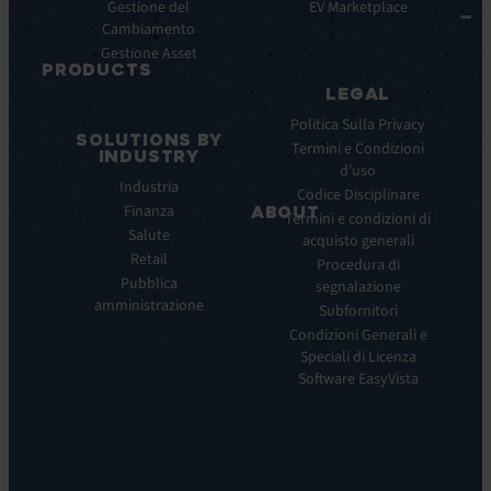
Integrazioni
Gestione del
Study
EV Marketplace
Cambiamento
Infografiche
Gestione Asset
Datasheet
PRODUCTS
Webinar
LEGAL
ITSM:
Comunicati
EV
Politica Sulla Privacy
stampa
SOLUTIONS BY
Service
Termini e Condizioni
INDUSTRY
Manager
d’uso
Industria
ITOM:
Codice Disciplinare
Finanza
EV
ABOUT
Termini e condizioni di
Observe
Salute
acquisto generali
Chi
Experience
Retail
siamo
Procedura di
Monitoring:
Pubblica
segnalazione
La
EV
amministrazione
nostra
Subfornitori
DEM
visione
Condizioni Generali e
Remote
La
Speciali di Licenza
Support:
nostra
Software EasyVista
EV
storia
Reach
Carriera
Discoverability
Leadership
&
Dove
DDM: