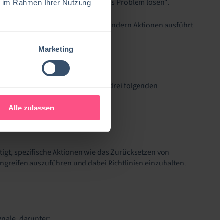
sondern antwortet mit „Ich werde das Problem lösen“.
ie im Rahmen Ihrer Nutzung
änger nur Erkenntnisse erzeugt, sondern Aktionen ausführt
Marketing
ISCH MACHT
hnet sich agentische KI durch die drei folgenden
Alle zulassen
igt, spezifische Aktionen wie das Zurücksetzen von
ngreifen auszuführen und dabei Richtlinien einzuhalten.
gnale, darunter: