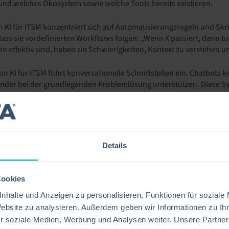
 und welches Ökosystem sowie welche Tools bereits existieren.
n KI für ITSM konzentriert sich auf Automatisierungsregeln und Skr
ass sie vordefinierten Workflows folgen: „Wenn X passiert, dann t
 effektiv sind, haben sie Schwierigkeiten, Kontext zu verstehen un
on KI für ITSM führt konversationelle Schnittstellen ein. Chatbots
ender bei der grundlegenden Problemlösung unterstützen. Diese Sy
 von Entscheidungen liegt weiterhin beim Menschen.
t die Entwicklung einer dritten Generation von KI für ITSM, die Fol
icher Sprache
Details
ussfolgern
ssysteme über Schnittstellen
Cookies
 im Einklang mit Unternehmensrichtlinien
nhalte und Anzeigen zu personalisieren, Funktionen für soziale
n zur Ergebnisbewertung
Website zu analysieren. Außerdem geben wir Informationen zu I
r soziale Medien, Werbung und Analysen weiter. Unsere Partner