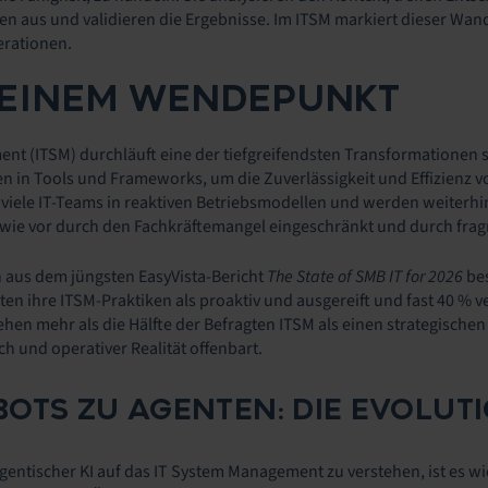
en aus und validieren die Ergebnisse. Im ITSM markiert dieser Wa
rationen.
 EINEM WENDEPUNKT
nt (ITSM) durchläuft eine der tiefgreifendsten Transformationen se
 in Tools und Frameworks, um die Zuverlässigkeit und Effizienz vo
n viele IT-Teams in reaktiven Betriebsmodellen und werden weit
h wie vor durch den Fachkräftemangel eingeschränkt und durch frag
 aus dem jüngsten EasyVista-Bericht
The State of SMB IT for 2026
bes
en ihre ITSM-Praktiken als proaktiv und ausgereift und fast 40 % v
sehen mehr als die Hälfte der Befragten ITSM als einen strategisc
 und operativer Realität offenbart.
OTS ZU AGENTEN: DIE EVOLUT
ntischer KI auf das IT System Management zu verstehen, ist es wich