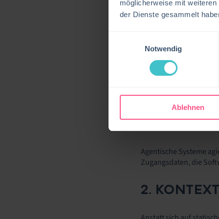
In der Praxis bleibt ei
möglicherweise mit weiteren
der Dienste gesammelt habe
Diese Entwicklung spieg
und digitale Prozesse or
Einwilligungsauswahl
Notwendig
WAS KI 
Nicht jede KI-basierte 
grundlegenden Merkmal
Ablehnen
1. AUTONO
Agentische Systeme agie
Zugangsdaten, die Soft
2. KONTE
Anstatt sich auf statisc