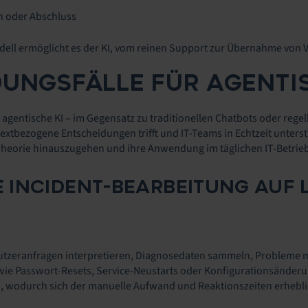
n oder Abschluss
ell ermöglicht es der KI, vom reinen Support zur Übernahme von
NGSFÄLLE FÜR AGENTISC
agentische KI – im Gegensatz zu traditionellen Chatbots oder regelb
extbezogene Entscheidungen trifft und IT-Teams in Echtzeit unterst
e Theorie hinauszugehen und ihre Anwendung im täglichen IT-Betrie
INCIDENT-BEARBEITUNG AUF LE
utzeranfragen interpretieren, Diagnosedaten sammeln, Probleme mit
 Passwort-Resets, Service-Neustarts oder Konfigurationsänderun
d, wodurch sich der manuelle Aufwand und Reaktionszeiten erhebli