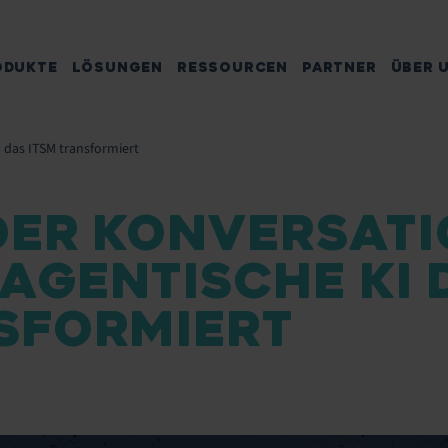
ODUKTE
LÖSUNGEN
RESSOURCEN
PARTNER
ÜBER 
I das ITSM transformiert
DER KONVERSATI
 AGENTISCHE KI 
SFORMIERT