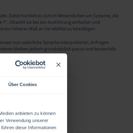
ipte. Dabei handelt es sich im Wesentlichen um Systeme, die
ue Y“. Obwohl sie bei der Ausführung einfacher und
d ein höheres Maß an Variabilität zu bewältigen.
 können nun natürliche Sprache interpretieren, Anfragen
steme bleiben jedoch grundsätzlich passiv und bestenfalls
gendes kombiniert:
Über Cookies
 Medien anbieten zu können
hrer Verwendung unserer
 führen diese Informationen