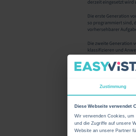
derzeit eingesetzt wird
Die erste Generation vo
so programmiert sind, d
vorhersehbarer Aufgaben
Die zweite Generation v
klassifizieren und Anw
reaktiv: Die Umsetzung
Agentische KI ermöglich
Verständnis natürl
Zustimmung
kontextuelles Schl
Zugriff auf Betrieb
Diese Webseite verwendet 
Entscheidungslogik
Wir verwenden Cookies, um I
Feedback-Schleife
und die Zugriffe auf unsere 
Website an unsere Partner fü