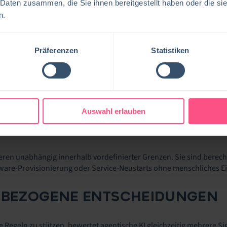
n agentisches System nicht bei „Ich verstehe das Problem“ stehen, 
 Daten zusammen, die Sie ihnen bereitgestellt haben oder die s
n.
elt breitere unternehmensweite Trends wider, bei denen KI nicht l
chestriert.
Präferenzen
Statistiken
IM ITSM-KONTEXT AGENT
Automatisierung kann als agentisch bezeichnet werden. Im ITSM zeic
e aus.
Auswahl erlauben
MIE MIT DEFINIERTEN GRENZEN
ren unabhängig innerhalb vordefinierter Grenzen. Sie sind berecht
ware-Provisionierung oder Service-Neustarts ohne menschliches Ei
XTBEZOGENE ENTSCHEIDUNGEN
he Regeln zu stützen, bewertet agentische KI gleichzeitig mehrere Si