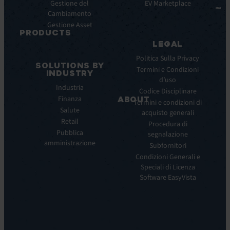
Integrazioni
Gestione del
Study
EV Marketplace
Cambiamento
Infografiche
Gestione Asset
Datasheet
PRODUCTS
Webinar
LEGAL
ITSM:
Comunicati
EV
Politica Sulla Privacy
stampa
SOLUTIONS BY
Service
Termini e Condizioni
INDUSTRY
Manager
d’uso
Industria
ITOM:
Codice Disciplinare
Finanza
EV
ABOUT
Termini e condizioni di
Observe
Salute
acquisto generali
Chi
Experience
Retail
siamo
Procedura di
Monitoring:
Pubblica
segnalazione
La
EV
amministrazione
nostra
Subfornitori
DEM
visione
Condizioni Generali e
Remote
La
Speciali di Licenza
Support:
nostra
Software EasyVista
EV
storia
Reach
Carriera
Discoverability
Leadership
&
Dove
DDM: