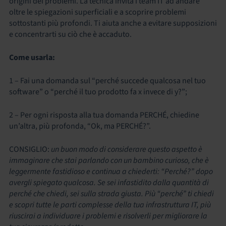
origini dei problemi. La tecnica invita i team IT ad andare
oltre le spiegazioni superficiali e a scoprire problemi
sottostanti più profondi. Ti aiuta anche a evitare supposizioni
e concentrarti su ciò che è accaduto.
Come usarla:
1 – Fai una domanda sul “perché succede qualcosa nel tuo
software” o “perché il tuo prodotto fa x invece di y?”;
2 – Per ogni risposta alla tua domanda PERCHÉ, chiedine
un’altra, più profonda, “Ok, ma PERCHÉ?”.
CONSIGLIO:
un buon modo di considerare questo aspetto è
immaginare che stai parlando con un bambino curioso, che è
leggermente fastidioso e continua a chiederti: “Perché?” dopo
avergli spiegato qualcosa. Se sei infastidito dalla quantità di
perché che chiedi, sei sulla strada giusta. Più “perché” ti chiedi
e scopri tutte le parti complesse della tua infrastruttura IT, più
riuscirai a individuare i problemi e risolverli per migliorare la