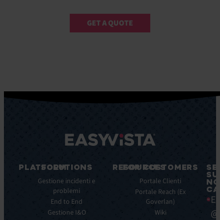
GET A QUOTE
PLATFORM
SOLUTIONS
RESOURCES
FOR CUSTOMERS
SE
SU
Caratteristiche
Gestione incidenti e
Blog
Portale Clienti
NO
CA
principali
problemi
Ebook
Portale Reach (Ex
Ea
Benefici
End to End
Goverlan)
Whitepaper
principali
@
Gestione I&O
Wiki
Case