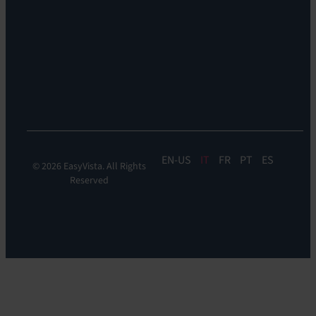
siamo
EV
Sostenibilità
Discovery
Automation
&
Orchestration:
EV
Orchestrate
EN
IT
FR
PT
ES
© 2026 EasyVista. All Rights
Reserved