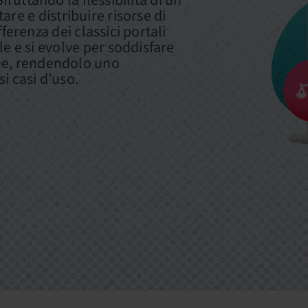
Sfruttando la flessibilità di un
re e distribuire risorse di
fferenza dei classici portali
le e si evolve per soddisfare
one, rendendolo uno
si casi d’uso.