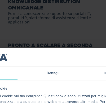
KNOWLEDGE DISTRIBUTION
OMNICANALE
Fornisci conoscenza e supporto su portali IT,
portali HR, piattaforme di assistenza clienti e
applicazioni
PRONTO A SCALARE A SECONDA
DELLE ESIGENZE AZIENDALI
Scala in maniera semplice per gestire senza
problemi team e aree in crescita
Dettagli
ookie
ookie sul tuo computer. Questi cookie sono utilizzati per miglio
onalizzati, sia su questo sito web che attraverso altri media. Per