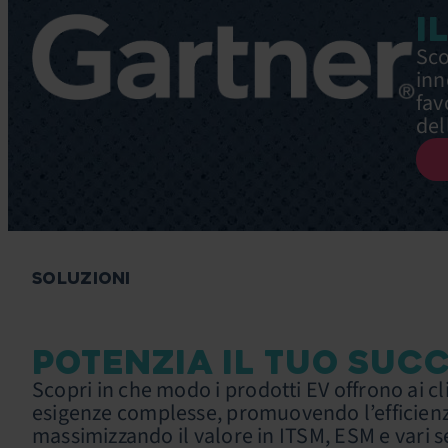
I
Sco
inn
fav
del
SOLUZIONI
POTENZIA IL TUO SUC
Scopri in che modo i prodotti EV offrono ai c
esigenze complesse, promuovendo l’efficienz
massimizzando il valore in ITSM, ESM e vari s