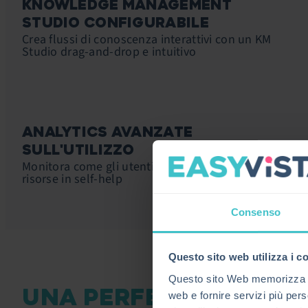
KNOWLEDGE MANAGEMENT
STUDIO CONFIGURABILE
Crea flussi di conoscenza interattivi con un KM
Studio drag-and-drop e intuitivo
ANALYTICS AVANZATE
SULL'UTILIZZO
Monitora come gli utenti interagiscono con le
risorse in self-help
Consenso
Questo sito web utilizza i c
Questo sito Web memorizza i c
UNA PERFETTA
web e fornire servizi più pers