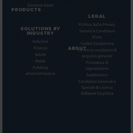
Gestione Asset
Datasheet
PRODUCTS
Webinar
LEGAL
ITSM:
Comunicati
EV
Politica Sulla Privacy
stampa
SOLUTIONS BY
Service
Termini e Condizioni
INDUSTRY
Manager
d’uso
Industria
ITOM:
Codice Disciplinare
Finanza
EV
ABOUT
Termini e condizioni di
Observe
Salute
acquisto generali
Chi
Experience
Retail
siamo
Procedura di
Monitoring:
Pubblica
segnalazione
La
EV
amministrazione
nostra
Subfornitori
DEM
visione
Condizioni Generali e
Remote
La
Speciali di Licenza
Support:
nostra
Software EasyVista
EV
storia
Reach
Carriera
Discoverability
Leadership
&
Dove
DDM:
siamo
EV
Sostenibilità