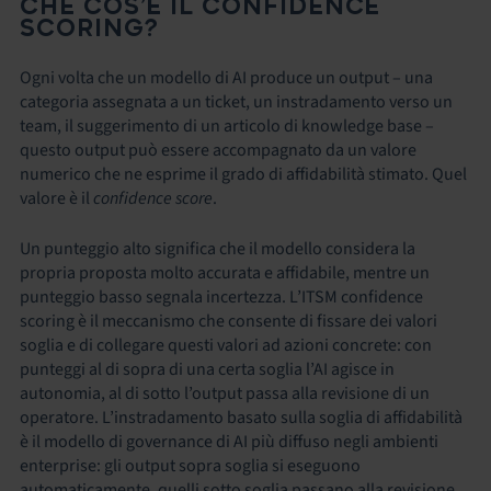
CHE COS’È IL CONFIDENCE
SCORING?
Ogni volta che un modello di AI produce un output – una
categoria assegnata a un ticket, un instradamento verso un
team, il suggerimento di un articolo di knowledge base –
questo output può essere accompagnato da un valore
numerico che ne esprime il grado di affidabilità stimato. Quel
valore è il
confidence score
.
Un punteggio alto significa che il modello considera la
propria proposta molto accurata e affidabile, mentre un
punteggio basso segnala incertezza. L’ITSM confidence
scoring è il meccanismo che consente di fissare dei valori
soglia e di collegare questi valori ad azioni concrete: con
punteggi al di sopra di una certa soglia l’AI agisce in
autonomia, al di sotto l’output passa alla revisione di un
operatore. L’instradamento basato sulla soglia di affidabilità
è il modello di governance di AI più diffuso negli ambienti
enterprise: gli output sopra soglia si eseguono
automaticamente, quelli sotto soglia passano alla revisione