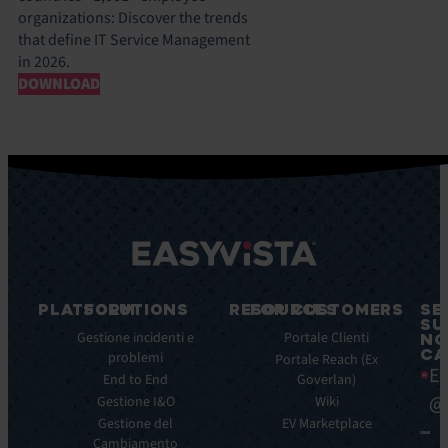
organizations: Discover the trends
that define IT Service Management
in 2026.
DOWNLOAD
PLATFORM
SOLUTIONS
RESOURCES
FOR CUSTOMERS
SE
SU
Caratteristiche
Gestione incidenti e
Blog
Portale Clienti
NO
CA
principali
problemi
Ebook
Portale Reach (Ex
Ea
Benefici
End to End
Goverlan)
Whitepaper
principali
@
Gestione I&O
Wiki
Case
Integrazioni
Gestione del
Study
EV Marketplace
Cambiamento
Infografiche