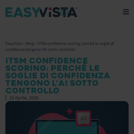
EasyVista
>
Blog
>
ITSM confidence scoring: perché le soglie di
confidenza tengono l’AI sotto controllo
ITSM CONFIDENCE
SCORING: PERCHÉ LE
SOGLIE DI CONFIDENZA
TENGONO L’AI SOTTO
CONTROLLO
16 Aprile, 2026