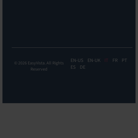
Discovery
Automation
&
Orchestration:
EV
Orchestrate
EN
EN-UK
IT
FR
PT
© 2026 EasyVista. All Rights
ES
DE
Reserved