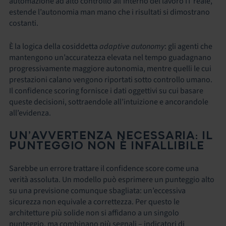
automazione ad alto controllo all’interno del lavoro IT reale,
estende l’autonomia man mano che i risultati si dimostrano
costanti.
È la logica della cosiddetta
adaptive autonomy
: gli agenti che
mantengono un’accuratezza elevata nel tempo guadagnano
progressivamente maggiore autonomia, mentre quelli le cui
prestazioni calano vengono riportati sotto controllo umano.
Il confidence scoring fornisce i dati oggettivi su cui basare
queste decisioni, sottraendole all’intuizione e ancorandole
all’evidenza.
UN’AVVERTENZA NECESSARIA: IL
PUNTEGGIO NON È INFALLIBILE
Sarebbe un errore trattare il confidence score come una
verità assoluta. Un modello può esprimere un punteggio alto
su una previsione comunque sbagliata: un’eccessiva
sicurezza non equivale a correttezza. Per questo le
architetture più solide non si affidano a un singolo
punteggio, ma combinano più segnali – indicatori di