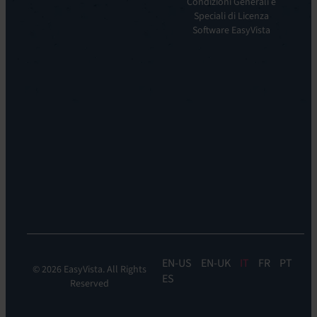
visione
Condizioni Generali e
Remote
La
Speciali di Licenza
Support:
nostra
Software EasyVista
EV
storia
Reach
Carriera
Discoverability
Leadership
&
Dove
DDM:
siamo
EV
Sostenibilità
Discovery
Automation
&
Orchestration:
EV
Orchestrate
EN
EN-UK
IT
FR
PT
© 2026 EasyVista. All Rights
ES
Reserved