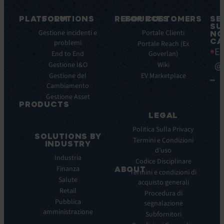
PLATFORM
SOLUTIONS
RESOURCES
FOR CUSTOMERS
SE
SU
Caratteristiche
Gestione incidenti e
Blog
Portale Clienti
NO
CA
principali
problemi
Ebook
Portale Reach (Ex
Ea
Benefici
End to End
Goverlan)
Whitepaper
principali
@
Gestione I&O
Wiki
Case
Integrazioni
Gestione del
Study
EV Marketplace
Cambiamento
Infografiche
Gestione Asset
Datasheet
PRODUCTS
Webinar
LEGAL
ITSM:
Comunicati
EV
Politica Sulla Privacy
stampa
SOLUTIONS BY
Service
Termini e Condizioni
INDUSTRY
Manager
d’uso
Industria
ITOM:
Codice Disciplinare
Finanza
EV
ABOUT
Termini e condizioni di
Observe
Salute
acquisto generali
Chi
Experience
Retail
siamo
Procedura di
Monitoring:
Pubblica
segnalazione
La
EV
amministrazione
nostra
Subfornitori
DEM