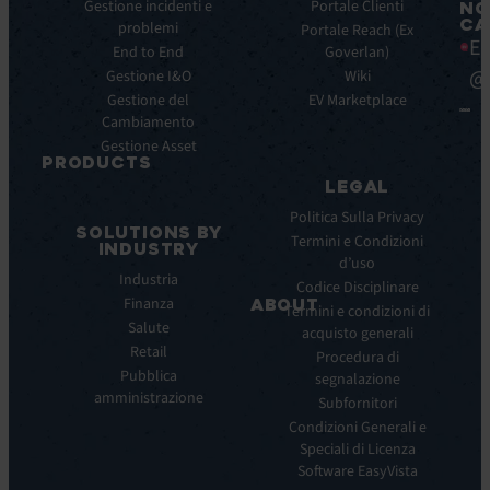
Caratteristiche
Gestione incidenti e
Blog
Portale Clienti
NO
CA
principali
problemi
Ebook
Portale Reach (Ex
Ea
Benefici
End to End
Goverlan)
Whitepaper
principali
@
Gestione I&O
Wiki
Case
Integrazioni
Gestione del
Study
EV Marketplace
Cambiamento
Infografiche
Gestione Asset
Datasheet
PRODUCTS
Webinar
LEGAL
ITSM:
Comunicati
EV
Politica Sulla Privacy
stampa
SOLUTIONS BY
Service
Termini e Condizioni
INDUSTRY
Manager
d’uso
Industria
ITOM:
Codice Disciplinare
Finanza
EV
ABOUT
Termini e condizioni di
Observe
Salute
acquisto generali
Chi
Experience
Retail
siamo
Procedura di
Monitoring:
Pubblica
segnalazione
La
EV
amministrazione
nostra
Subfornitori
DEM
visione
Condizioni Generali e
Remote
La
Speciali di Licenza
Support:
nostra
Software EasyVista
EV