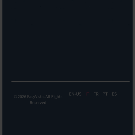
storia
Reach
Carriera
Discoverability
Leadership
&
Dove
DDM:
siamo
EV
Sostenibilità
Discovery
Automation
&
Orchestration:
EV
Orchestrate
EN
IT
FR
PT
ES
© 2026 EasyVista. All Rights
Reserved