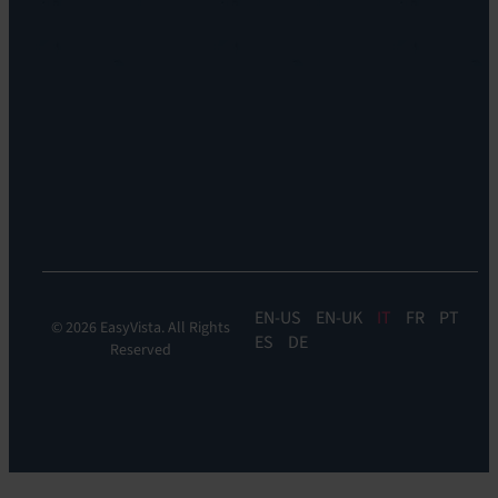
Discoverability
Leadership
&
Dove
DDM:
siamo
EV
Sostenibilità
Discovery
Automation
&
Orchestration:
EV
Orchestrate
EN
EN-UK
IT
FR
PT
© 2026 EasyVista. All Rights
ES
DE
Reserved