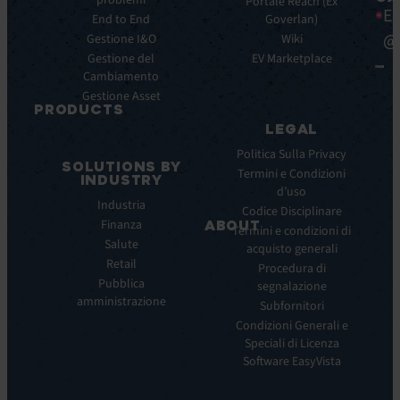
principali
problemi
Ebook
Portale Reach (Ex
Ea
Benefici
End to End
Goverlan)
Whitepaper
principali
@
Gestione I&O
Wiki
Case
Integrazioni
Gestione del
Study
EV Marketplace
Cambiamento
Infografiche
Gestione Asset
Datasheet
PRODUCTS
Webinar
LEGAL
ITSM:
Comunicati
EV
Politica Sulla Privacy
stampa
SOLUTIONS BY
Service
Termini e Condizioni
INDUSTRY
Manager
d’uso
Industria
ITOM:
Codice Disciplinare
Finanza
EV
ABOUT
Termini e condizioni di
Observe
Salute
acquisto generali
Chi
Experience
Retail
siamo
Procedura di
Monitoring:
Pubblica
segnalazione
La
EV
amministrazione
nostra
Subfornitori
DEM
visione
Condizioni Generali e
Remote
La
Speciali di Licenza
Support:
nostra
Software EasyVista
EV
storia
Reach
Carriera