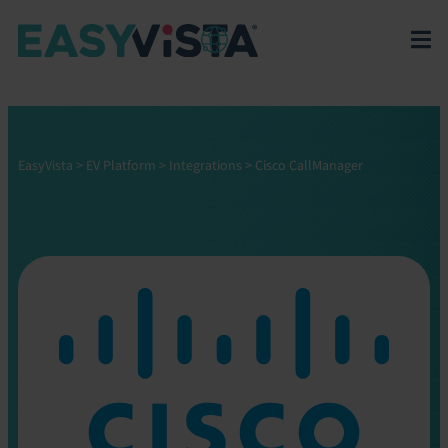
EasyVista
>
EV Platform
>
Integrations
>
Cisco CallManager