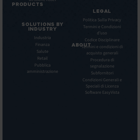
Datasheet
PRODUCTS
Webinar
LEGAL
ITSM:
Comunicati
EV
Politica Sulla Privacy
stampa
SOLUTIONS BY
Service
Termini e Condizioni
INDUSTRY
Manager
d’uso
Industria
ITOM:
Codice Disciplinare
Finanza
EV
ABOUT
Termini e condizioni di
Observe
Salute
acquisto generali
Chi
Experience
Retail
siamo
Procedura di
Monitoring:
Pubblica
segnalazione
La
EV
amministrazione
nostra
Subfornitori
DEM
visione
Condizioni Generali e
Remote
La
Speciali di Licenza
Support:
nostra
Software EasyVista
EV
storia
Reach
Carriera
Discoverability
Leadership
&
Dove
DDM:
siamo
EV
Sostenibilità
Discovery