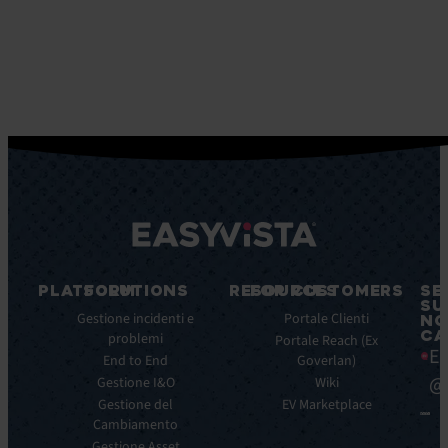
PLATFORM
SOLUTIONS
RESOURCES
FOR CUSTOMERS
SE
SU
Caratteristiche
Gestione incidenti e
Blog
Portale Clienti
NO
CA
principali
problemi
Ebook
Portale Reach (Ex
Ea
Benefici
End to End
Goverlan)
Whitepaper
principali
@
Gestione I&O
Wiki
Case
Integrazioni
Gestione del
Study
EV Marketplace
Cambiamento
Infografiche
Gestione Asset