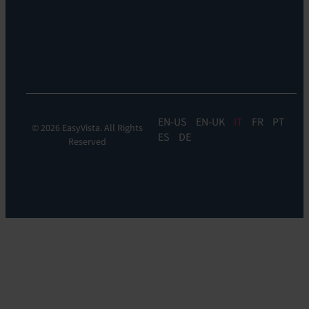
Automation
&
Orchestration:
EV
Orchestrate
EN
EN-UK
IT
FR
PT
© 2026 EasyVista. All Rights
ES
DE
Reserved