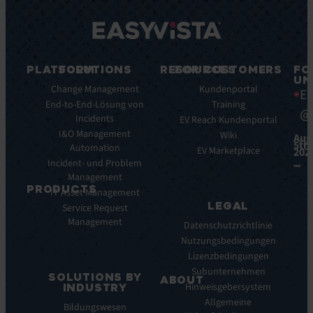
PLATFORM
SOLUTIONS
RESOURCES
FOR CUSTOMERS
FO
UN
Plattform-
Change Management
Blog
Kundenportal
Ea
Funktionen
End-to-End-Lösung von
E-
Training
@
Plattform-
Incidents
Books
EV Reach Kundenportal
Vorteile
I&O Management
Whitepaper
Wiki
Aug
5th,
Integrationen
Automation
Case
EV Marketplace
202
Incident- und Problem
Studies
Management
Infografiken
PRODUCTS
IT Asset Management
Datasheets
LEGAL
Service Request
Monitoring
Webinare
Management
der
Pressemeldungen
Datenschutzrichtlinie
digitalen
Nutzungsbedingungen
Nutzererfahrung
Lizenzbedingungen
Automated
Subunternehmen
SOLUTIONS BY
Discovery
ABOUT
Hinweisgebersystem
INDUSTRY
&
Über
Allgemeine
Bildungswesen
Inventory