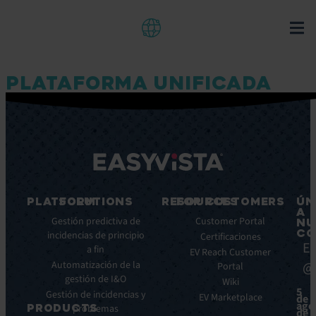
PLATAFORMA UNIFICADA
PLATFORM
SOLUTIONS
RESOURCES
FOR CUSTOMERS
ÚN
A
Características
Gestión predictiva de
Blog
Customer Portal
NU
CO
principales
incidencias de principio
Ebooks
Certificaciones
Ea
a fin
Beneficios
Whitepapers
EV Reach Customer
Automatización de la
@
Integraciones
Portal
Casos
gestión de I&O
de
Wiki
5
Gestión de incidencias y
éxito
EV Marketplace
de
ago
PRODUCTS
problemas
Infografías
de