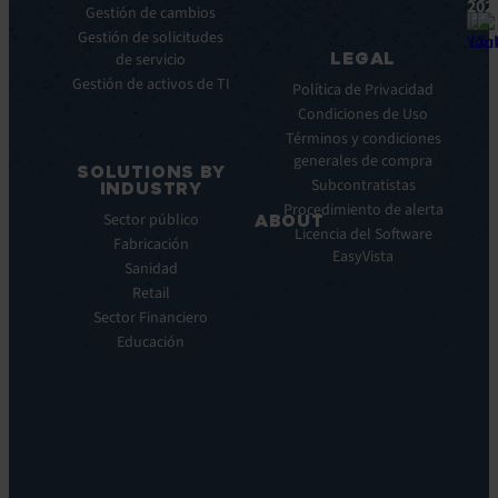
202
Gestión de cambios
Fichas
ITSM:
Gestión de solicitudes
técnicas
EV
LEGAL
de servicio
Service
Webinar
Gestión de activos de TI
Manager
Notas
Política de Privacidad
ITOM:
de
Condiciones de Uso
EV
prensa
Términos y condiciones
Observe
generales de compra
SOLUTIONS BY
Automatización:
Subcontratistas
INDUSTRY
EV
Procedimiento de alerta
Sector público
ABOUT
Orchestrate
Licencia del Software
Fabricación
Descubrimiento
Quiénes
EasyVista
Sanidad
y
somos
DDM:
Retail
Nuestra
EV
Sector Financiero
Visión
Discovery
Educación
Nuestra
Soporte
historia
remoto:
Carreras
EV
profesionales
Reach
Ubicaciones
Monitorización
Liderazgo
de
Sostenibilidad
la