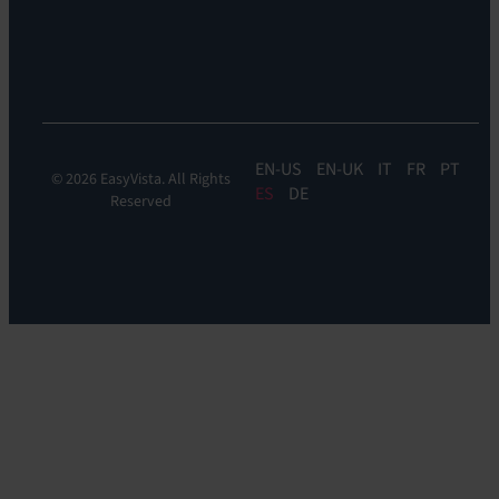
experiencia:
EV
DEM
EN
EN-UK
IT
FR
PT
© 2026 EasyVista. All Rights
ES
DE
Reserved