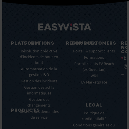
PLATFORM
SOLUTIONS
RESOURCES
FOR CUSTOMERS
RE
NO
Fonctionnalités
Résolution prédictive
Blog
Portail & support clients
CO
Ea
clés
d’incidents de bout en
Ebooks
Formations
bout
Avantages
Livres
Portail clients EV Reach
@
clés
Automatisation de la
Blancs
(ex Goverlan)
gestion I&O
Intégrations
Infographies
Wiki
Gestion des incidents
EV
Brochures
EV Marketplace
Pulse
Gestion des actifs
Webinars
AI
informatiques
Cas
Gestion des
Clients
LEGAL
changements
Communiqués
PRODUCTS
Gestion des demandes
de
Politique de
de service
ITSM:
presse
confidentialité
EV
Conditions générales du