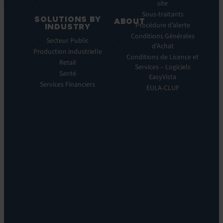
Service
site
Manager
Sous-traitants
SOLUTIONS BY
ABOUT
IT
Procédure d’alerte
INDUSTRY
Monitoring:
Qui
Conditions Générales
Secteur Public
EV
nous
d’Achat
Production industrielle
Observe
sommes
Conditions de Licence et
Retail
Automations:
Notre
Services – Logiciels
EV
Santé
histoire
EasyVista
Orchestrate
Services Financiers
Notre
EULA-CLUF
Remote
ambition
Support:
Notre
EV
vision
Reach
Notre
Self
histoire
Service:
Carrières
EV
Nos
Self
bureaux
Help
Leadership
Experience
Localisations
Monitoring:
Durabilité
EV
DEM