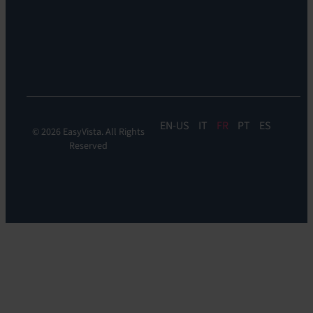
Discoverability
&
DDM:
EV
Discovery
EN
IT
FR
PT
ES
© 2026 EasyVista. All Rights
Reserved