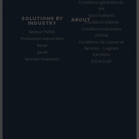
EV
Conditions générales du
Service
site
Manager
Sous-traitants
SOLUTIONS BY
ABOUT
IT
Procédure d’alerte
INDUSTRY
Monitoring:
Qui
Conditions Générales
Secteur Public
EV
nous
d’Achat
Production industrielle
Observe
sommes
Conditions de Licence et
Retail
Automations:
Notre
Services – Logiciels
EV
Santé
histoire
EasyVista
Orchestrate
Services Financiers
Notre
EULA-CLUF
Remote
ambition
Support:
Notre
EV
vision
Reach
Notre
Self
histoire
Service:
Carrières
EV
Nos
Self
bureaux
Help
Leadership
Experience
Localisations
Monitoring:
Durabilité
EV