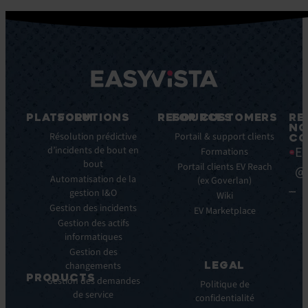
PLATFORM
SOLUTIONS
RESOURCES
FOR CUSTOMERS
RE
NO
Fonctionnalités
Résolution prédictive
Blog
Portail & support clients
CO
Ea
clés
d’incidents de bout en
Ebooks
Formations
bout
Avantages
Livres
Portail clients EV Reach
@
clés
Automatisation de la
Blancs
(ex Goverlan)
gestion I&O
Intégrations
Infographies
Wiki
Gestion des incidents
EV
Brochures
EV Marketplace
Pulse
Gestion des actifs
Webinars
AI
informatiques
Cas
Gestion des
Clients
LEGAL
changements
Communiqués
PRODUCTS
Gestion des demandes
de
Politique de
de service
ITSM:
presse
confidentialité