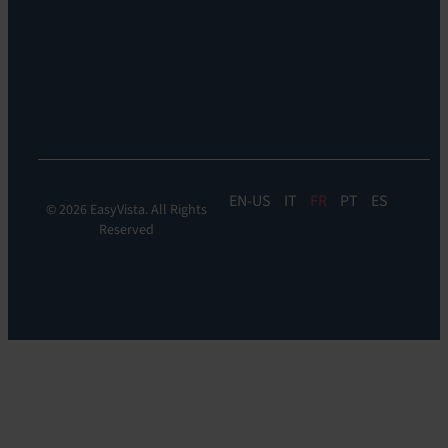
DEM
Discoverability
&
DDM:
EV
Discovery
EN
IT
FR
PT
ES
© 2026 EasyVista. All Rights
Reserved