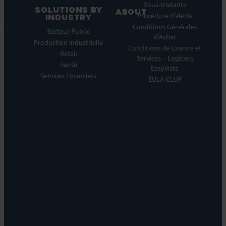
Manager
Sous-traitants
SOLUTIONS BY
ABOUT
IT
Procédure d’alerte
INDUSTRY
Monitoring:
Qui
Conditions Générales
Secteur Public
EV
nous
d’Achat
Production industrielle
Observe
sommes
Conditions de Licence et
Retail
Automations:
Notre
Services – Logiciels
EV
Santé
histoire
EasyVista
Orchestrate
Services Financiers
Notre
EULA-CLUF
Remote
ambition
Support:
Notre
EV
vision
Reach
Notre
Self
histoire
Service:
Carrières
EV
Nos
Self
bureaux
Help
Leadership
Experience
Localisations
Monitoring:
Durabilité
EV
DEM
Discoverability