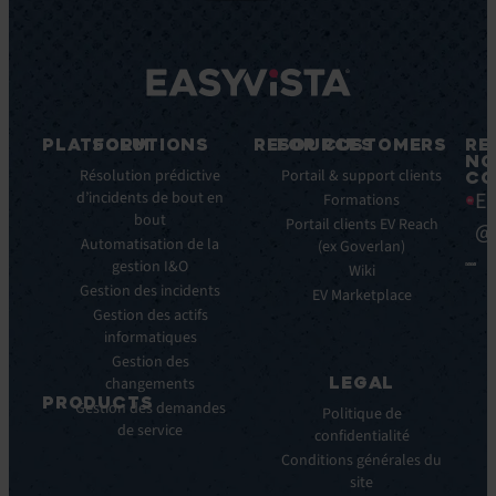
PLATFORM
SOLUTIONS
RESOURCES
FOR CUSTOMERS
RE
NO
Fonctionnalités
Résolution prédictive
Blog
Portail & support clients
CO
Ea
clés
d’incidents de bout en
Ebooks
Formations
bout
Avantages
Livres
Portail clients EV Reach
@
clés
Automatisation de la
Blancs
(ex Goverlan)
gestion I&O
Intégrations
Infographies
Wiki
Gestion des incidents
EV
Brochures
EV Marketplace
Pulse
Gestion des actifs
Webinars
AI
informatiques
Cas
Gestion des
Clients
LEGAL
changements
Communiqués
PRODUCTS
Gestion des demandes
de
Politique de
de service
ITSM:
presse
confidentialité
EV
Conditions générales du
Service
site