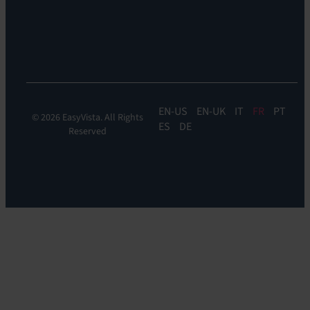
&
DDM:
EV
Discovery
EN
EN-UK
IT
FR
PT
© 2026 EasyVista. All Rights
ES
DE
Reserved