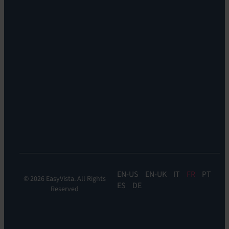
Service:
Carrières
EV
Nos
Self
bureaux
Help
Leadership
Experience
Localisations
Monitoring:
Durabilité
EV
DEM
Discoverability
&
DDM:
EV
Discovery
EN
EN-UK
IT
FR
PT
© 2026 EasyVista. All Rights
ES
DE
Reserved