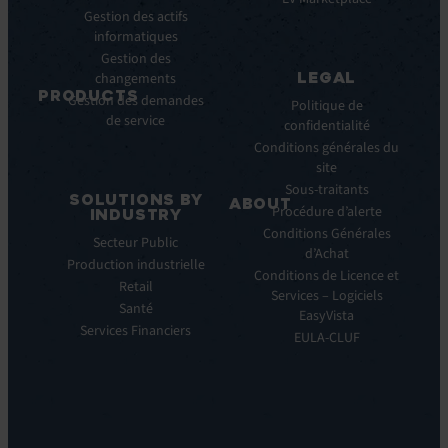
Pulse
Gestion des actifs
Webinars
AI
informatiques
Cas
Gestion des
Clients
LEGAL
changements
Communiqués
PRODUCTS
Gestion des demandes
de
Politique de
de service
ITSM:
presse
confidentialité
EV
Conditions générales du
Service
site
Manager
Sous-traitants
SOLUTIONS BY
ABOUT
IT
Procédure d’alerte
INDUSTRY
Monitoring:
Qui
Conditions Générales
Secteur Public
EV
nous
d’Achat
Production industrielle
Observe
sommes
Conditions de Licence et
Retail
Automations:
Notre
Services – Logiciels
EV
Santé
histoire
EasyVista
Orchestrate
Services Financiers
Notre
EULA-CLUF
Remote
ambition
Support:
Notre
EV
vision
Reach
Notre
Self
histoire