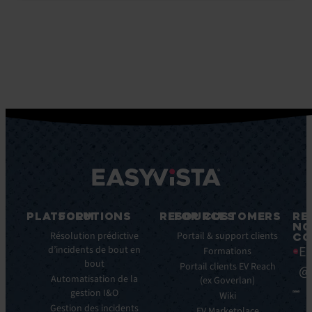
PLATFORM
SOLUTIONS
RESOURCES
FOR CUSTOMERS
RE
NO
Fonctionnalités
Résolution prédictive
Blog
Portail & support clients
CO
Ea
clés
d’incidents de bout en
Ebooks
Formations
bout
Avantages
Livres
Portail clients EV Reach
@
clés
Automatisation de la
Blancs
(ex Goverlan)
gestion I&O
Intégrations
Infographies
Wiki
Gestion des incidents
EV
Brochures
EV Marketplace