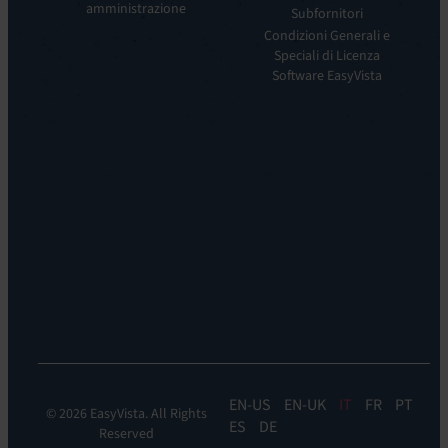
EV
amministrazione
nostra
Subfornitori
DEM
visione
Condizioni Generali e
Remote
La
Speciali di Licenza
Support:
nostra
Software EasyVista
EV
storia
Reach
Carriera
Discoverability
Leadership
&
Dove
DDM:
siamo
EV
Sostenibilità
Discovery
Automation
&
Orchestration:
EV
Orchestrate
EN
EN-UK
IT
FR
PT
© 2026 EasyVista. All Rights
ES
DE
Reserved