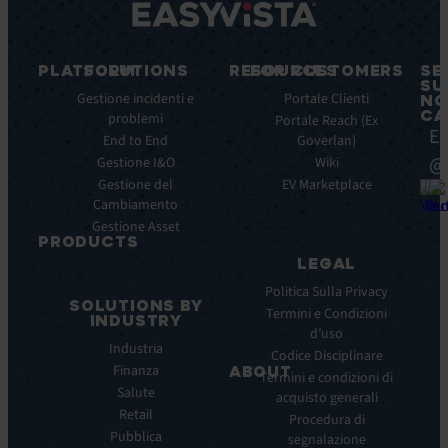
PLATFORM
SOLUTIONS
RESOURCES
FOR CUSTOMERS
SE
SU
Caratteristiche
Gestione incidenti e
Blog
Portale Clienti
NO
CA
principali
problemi
Ebook
Portale Reach (Ex
Ea
Benefici
End to End
Goverlan)
Whitepaper
principali
@
Gestione I&O
Wiki
Case
Integrazioni
Gestione del
Study
EV Marketplace
Cambiamento
Infografiche
Gestione Asset
Datasheet
PRODUCTS
Webinar
LEGAL
ITSM:
Comunicati
EV
Politica Sulla Privacy
stampa
SOLUTIONS BY
Service
Termini e Condizioni
INDUSTRY
Manager
d’uso
Industria
ITOM:
Codice Disciplinare
Finanza
EV
ABOUT
Termini e condizioni di
Observe
Salute
acquisto generali
Chi
Experience
Retail
siamo
Procedura di
Monitoring:
Pubblica
segnalazione
La