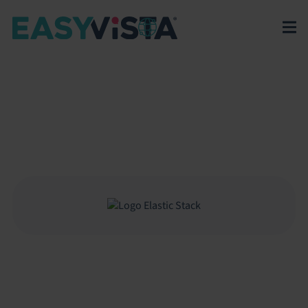
EasyVista
>
EV Platform
>
Integrations
>
Elastic Stack
ELASTIC STACK
Integrazione tra Elastic Stack e Service Manager per
trasformare log e metriche in ticket, migliorando
visibilità e gestione degli incident IT.