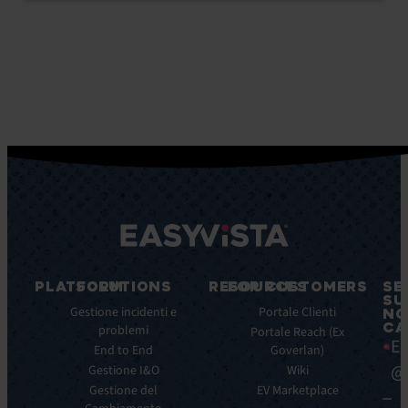
PLATFORM
SOLUTIONS
RESOURCES
FOR CUSTOMERS
SE
SU
Caratteristiche
Gestione incidenti e
Blog
Portale Clienti
NO
CA
principali
problemi
Ebook
Portale Reach (Ex
Ea
Benefici
End to End
Goverlan)
Whitepaper
principali
@
Gestione I&O
Wiki
Case
Integrazioni
Gestione del
Study
EV Marketplace