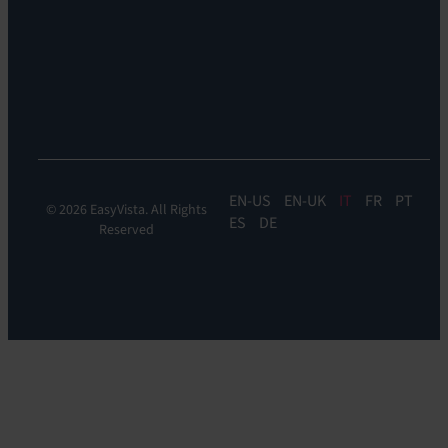
Sostenibilità
Discovery
Automation
&
Orchestration:
EV
Orchestrate
EN
EN-UK
IT
FR
PT
© 2026 EasyVista. All Rights
ES
DE
Reserved