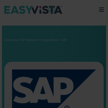
EasyVista
>
EV Platform
>
Integrations
>
SAP