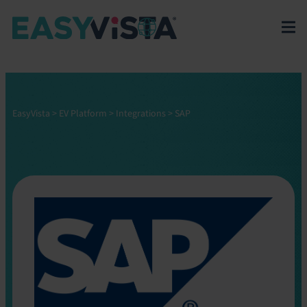
EasyVista
>
EV Platform
>
Integrations
>
SAP