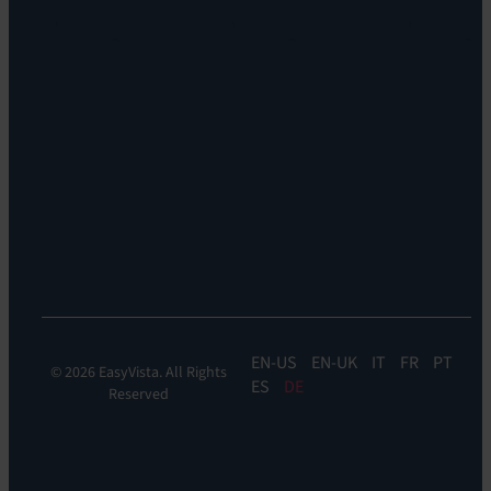
Vision
Enterprise
Leadership
&
Nachhaltigkeit
IT
Standorte
Service
Karriere
Management
Standorte
EV
Insights
EV
Orchestrate
EV
Self-
Help
EN
EN-UK
IT
FR
PT
© 2026 EasyVista. All Rights
ES
DE
Reserved