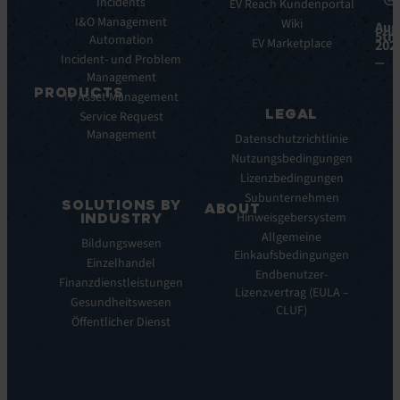
Plattform-
Incidents
Books
EV Reach Kundenportal
Vorteile
I&O Management
Whitepaper
Wiki
Aug
5th,
Integrationen
Automation
Case
EV Marketplace
202
Incident- und Problem
Studies
Management
Infografiken
PRODUCTS
IT Asset Management
Datasheets
LEGAL
Service Request
Monitoring
Webinare
Management
der
Pressemeldungen
Datenschutzrichtlinie
digitalen
Nutzungsbedingungen
Nutzererfahrung
Lizenzbedingungen
Automated
Subunternehmen
SOLUTIONS BY
Discovery
ABOUT
Hinweisgebersystem
INDUSTRY
&
Über
Allgemeine
Bildungswesen
Inventory
uns
Einkaufsbedingungen
Einzelhandel
Infrastructure
Unsere
Endbenutzer-
Monitoring
Finanzdienstleistungen
Geschichte
Lizenzvertrag (EULA –
&
Gesundheitswesen
Unsere
CLUF)
Observability
Öffentlicher Dienst
Geschichte
Remote
Unsere
Support
Vision
&
Unsere
Management