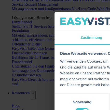
Service Request Management
Mit anpassbaren und konfigurierbaren No-/Low-Code-Workflows
Lösungen nach Branchen
Einzelhandel
Stellen Sie IT-Services bereit, die das Lernen verbessern, da
Produktion
Mit einer umfassenden, automatisierten Asset-Verfolgung könne
Zustimmung
schlanken, effizienten und zukunftsorientierten Fertigungsproze
Öffentlicher Dienst
EasyVista bietet eine leistungsstarke Plattform, die Behörden d
Finanzdienstleistungen
Diese Webseite verwendet 
Befähigen Sie IT-Teams, kritische Infrastrukturen sicher zu v
Wir verwenden Cookies, um I
Einzelhandel
Unterstützen Sie den Filialbetrieb mit zuverlässigen IT-Dienstl
und die Zugriffe auf unsere 
herausragendes Kundenerlebnis zu bieten.
Website an unsere Partner fü
Gesundheitswesen
möglicherweise mit weiteren
EasyVista bietet sichere und konforme IT-Lösungen, die den Sta
sind.
der Dienste gesammelt habe
Ressourcen
Einwilligungsauswahl
Notwendig
Blog