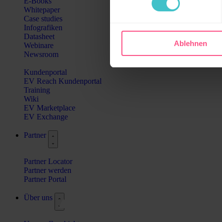
E-Books
Whitepaper
Case studies
Infografiken
Datasheet
Ablehnen
Webinare
Newsroom
Kundenportal
EV Reach Kundenportal
Training
Wiki
EV Marketplace
EV Exchange
Partner
Partner Locator
Partner werden
Partner Portal
Über uns