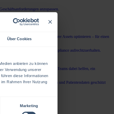
 Geschäftsanforderungen anzupassen.
einrichtung gerecht werden.
zen reduzieren und die Nutzung ihrer Assets optimieren – für einen
Über Cookies
t, Sicherheit und regulatorische Compliance aufrechtzuerhalten.
verän zu erfüllen.
 Medien anbieten zu können
 Standorte hinweg verbessern und den Teams dabei helfen, ein
hrer Verwendung unserer
 führen diese Informationen
ie im Rahmen Ihrer Nutzung
ische Systeme betriebsbereit bleiben und Patientendaten geschützt
Marketing