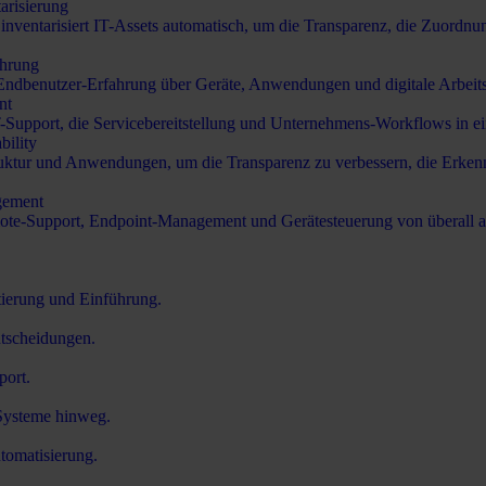
arisierung
d inventarisiert IT-Assets automatisch, um die Transparenz, die Zuor
ahrung
ndbenutzer-Erfahrung über Geräte, Anwendungen und digitale Arbeits
nt
Support, die Servicebereitstellung und Unternehmens-Workflows in ein
bility
uktur und Anwendungen, um die Transparenz zu verbessern, die Erkenn
gement
te-Support, Endpoint-Management und Gerätesteuerung von überall a
tierung und Einführung.
ntscheidungen.
port.
 Systeme hinweg.
tomatisierung.