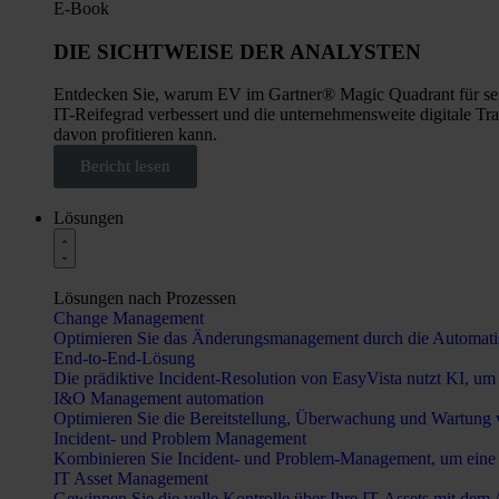
E-Book
DIE SICHTWEISE DER ANALYSTEN
Entdecken Sie, warum EV im Gartner® Magic Quadrant für seinen
IT-Reifegrad verbessert und die unternehmensweite digitale Tr
davon profitieren kann.
Bericht lesen
Lösungen
Lösungen nach Prozessen
Change Management
Optimieren Sie das Änderungsmanagement durch die Automati
End-to-End-Lösung
Die prädiktive Incident-Resolution von EasyVista nutzt KI, u
I&O Management automation
Optimieren Sie die Bereitstellung, Überwachung und Wartung von 
Incident- und Problem Management
Kombinieren Sie Incident- und Problem-Management, um eine s
IT Asset Management
Gewinnen Sie die volle Kontrolle über Ihre IT-Assets mit de