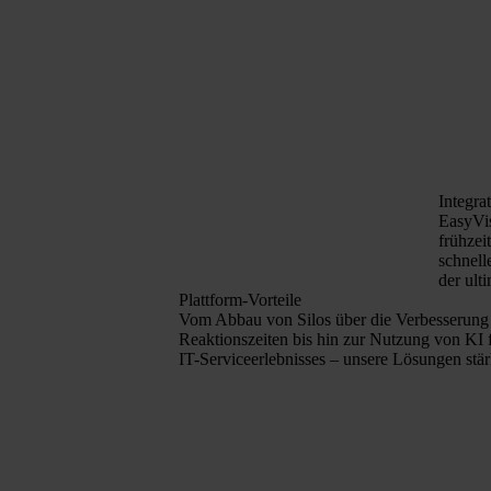
Integra
EasyVis
frühzei
schnell
der ult
Plattform-Vorteile
Vom Abbau von Silos über die Verbesserung
Reaktionszeiten bis hin zur Nutzung von KI f
IT-Serviceerlebnisses – unsere Lösungen stär