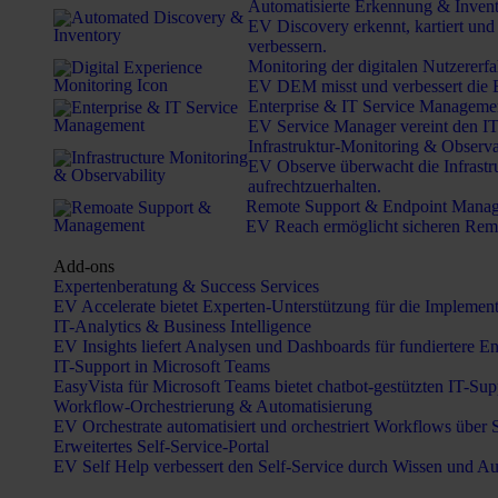
Automatisierte Erkennung & Invent
EV Discovery erkennt, kartiert un
verbessern.
Monitoring der digitalen Nutzererf
EV DEM misst und verbessert die E
Enterprise & IT Service Manageme
EV Service Manager vereint den IT-
Infrastruktur-Monitoring & Observa
EV Observe überwacht die Infrastr
aufrechtzuerhalten.
Remote Support & Endpoint Mana
EV Reach ermöglicht sicheren Remo
Add-ons
Expertenberatung & Success Services
EV Accelerate bietet Experten-Unterstützung für die Implemen
IT-Analytics & Business Intelligence
EV Insights liefert Analysen und Dashboards für fundiertere E
IT-Support in Microsoft Teams
EasyVista für Microsoft Teams bietet chatbot-gestützten IT-Sup
Workflow-Orchestrierung & Automatisierung
EV Orchestrate automatisiert und orchestriert Workflows über
Erweitertes Self-Service-Portal
EV Self Help verbessert den Self-Service durch Wissen und Au