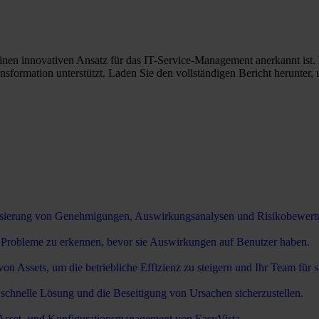
 innovativen Ansatz für das IT-Service-Management anerkannt ist. Erf
ansformation unterstützt. Laden Sie den vollständigen Bericht herunte
sierung von Genehmigungen, Auswirkungsanalysen und Risikobewertu
m Probleme zu erkennen, bevor sie Auswirkungen auf Benutzer haben.
Assets, um die betriebliche Effizienz zu steigern und Ihr Team für str
chnelle Lösung und die Beseitigung von Ursachen sicherzustellen.
m Asset- und Konfigurationsmanagement von EasyVista.