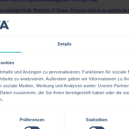
 ermöglicht die Plattform IT-Teams, Prozesse einfach an spezifische
s Engagement fördern und den besonderen Anforderungen Ihrer Bildungs
n Hersteller den Lebenszyklus ihrer Geräte besser verwalten, Redundan
Details
ss.
abei unterstützt, hohe Standards in den Bereichen Servicezuverlässigkei
Cookies
erwalten, sensible Daten zu schützen und Compliance-Anforderungen sou
nhalte und Anzeigen zu personalisieren, Funktionen für soziale
eistungen, die Ausfallzeiten reduzieren, die Transparenz über verteilte
Website zu analysieren. Außerdem geben wir Informationen zu I
r soziale Medien, Werbung und Analysen weiter. Unsere Partner
 Daten zusammen, die Sie ihnen bereitgestellt haben oder die s
ndards des Gesundheitswesens entsprechen und sicherstellen, dass krit
n.
Präferenzen
Statistiken