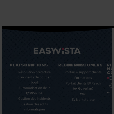
PLATFORM
SOLUTIONS
RESOURCES
FOR CUSTOMERS
RE
NO
Fonctionnalités
Résolution prédictive
Blog
Portail & support clients
CO
Ea
clés
d’incidents de bout en
Ebooks
Formations
bout
Avantages
Livres
Portail clients EV Reach
@
clés
Automatisation de la
Blancs
(ex Goverlan)
gestion I&O
Intégrations
Infographies
Wiki
Gestion des incidents
EV
Brochures
EV Marketplace
Pulse
Gestion des actifs
Webinars
AI
informatiques
Cas