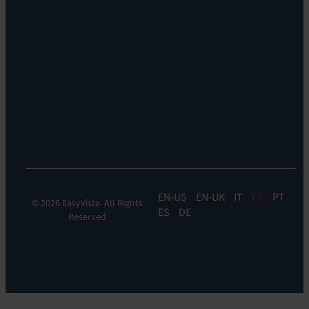
bureaux
Help
Leadership
Experience
Localisations
Monitoring:
Durabilité
EV
DEM
Discoverability
&
DDM:
EV
Discovery
EN
EN-UK
IT
FR
PT
© 2026 EasyVista. All Rights
ES
DE
Reserved