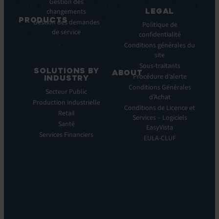
Gestion des
Clients
LEGAL
changements
Communiqués
PRODUCTS
Gestion des demandes
de
Politique de
de service
ITSM:
presse
confidentialité
EV
Conditions générales du
Service
site
Manager
Sous-traitants
SOLUTIONS BY
ABOUT
IT
Procédure d’alerte
INDUSTRY
Monitoring:
Qui
Conditions Générales
Secteur Public
EV
nous
d’Achat
Production industrielle
Observe
sommes
Conditions de Licence et
Retail
Automations:
Notre
Services – Logiciels
EV
Santé
histoire
EasyVista
Orchestrate
Services Financiers
Notre
EULA-CLUF
Remote
ambition
Support:
Notre
EV
vision
Reach
Notre
Self
histoire
Service:
Carrières
EV
Nos
Self