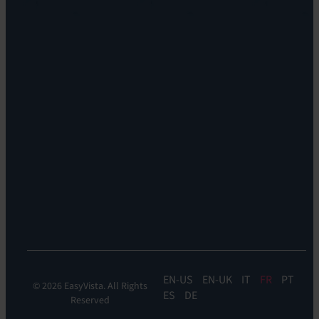
vision
Reach
Notre
Self
histoire
Service:
Carrières
EV
Nos
Self
bureaux
Help
Leadership
Experience
Localisations
Monitoring:
Durabilité
EV
DEM
Discoverability
&
DDM:
EV
Discovery
EN
EN-UK
IT
FR
PT
© 2026 EasyVista. All Rights
ES
DE
Reserved