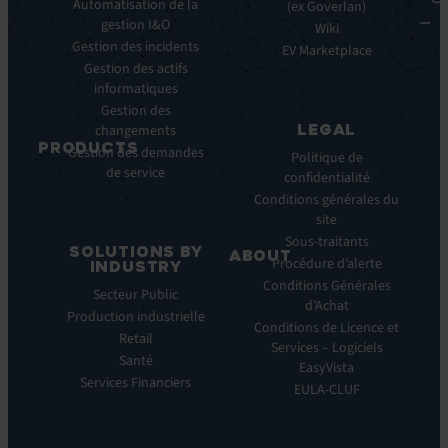
clés
Automatisation de la
Blancs
(ex Goverlan)
gestion I&O
Intégrations
Infographies
Wiki
Gestion des incidents
EV
Brochures
EV Marketplace
Pulse
Gestion des actifs
Webinars
AI
informatiques
Cas
Gestion des
Clients
LEGAL
changements
Communiqués
PRODUCTS
Gestion des demandes
de
Politique de
de service
ITSM:
presse
confidentialité
EV
Conditions générales du
Service
site
Manager
Sous-traitants
SOLUTIONS BY
ABOUT
IT
Procédure d’alerte
INDUSTRY
Monitoring:
Qui
Conditions Générales
Secteur Public
EV
nous
d’Achat
Production industrielle
Observe
sommes
Conditions de Licence et
Retail
Automations:
Notre
Services – Logiciels
EV
Santé
histoire
EasyVista
Orchestrate
Services Financiers
Notre
EULA-CLUF
Remote
ambition
Support:
Notre
EV