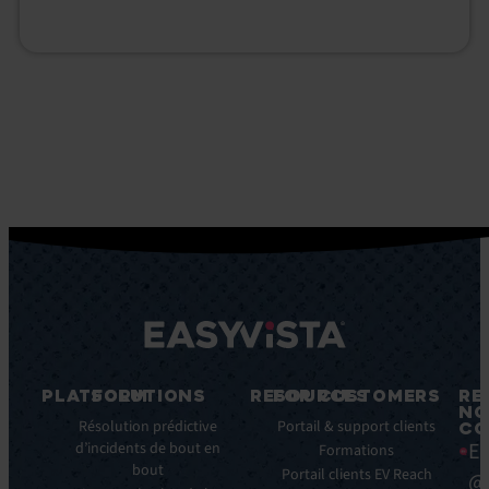
PLATFORM
SOLUTIONS
RESOURCES
FOR CUSTOMERS
RE
NO
Fonctionnalités
Résolution prédictive
Blog
Portail & support clients
CO
Ea
clés
d’incidents de bout en
Ebooks
Formations
bout
Avantages
Livres
Portail clients EV Reach
@