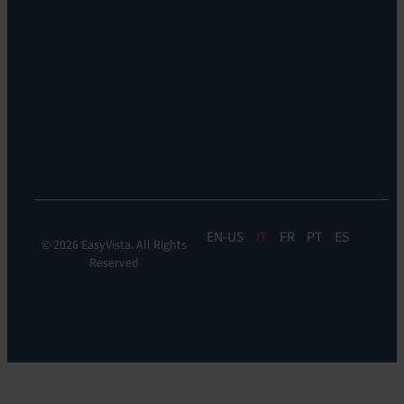
&
Dove
DDM:
siamo
EV
Sostenibilità
Discovery
Automation
&
Orchestration:
EV
Orchestrate
EN
IT
FR
PT
ES
© 2026 EasyVista. All Rights
Reserved