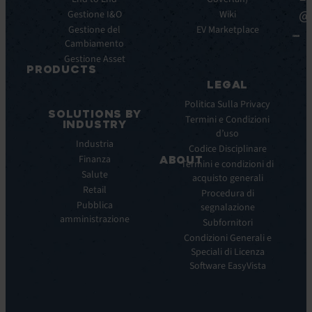
Whitepaper
principali
@
Gestione I&O
Wiki
Case
Integrazioni
Gestione del
Study
EV Marketplace
Cambiamento
Infografiche
Gestione Asset
Datasheet
PRODUCTS
Webinar
LEGAL
ITSM:
Comunicati
EV
Politica Sulla Privacy
stampa
SOLUTIONS BY
Service
Termini e Condizioni
INDUSTRY
Manager
d’uso
Industria
ITOM:
Codice Disciplinare
Finanza
EV
ABOUT
Termini e condizioni di
Observe
Salute
acquisto generali
Chi
Experience
Retail
siamo
Procedura di
Monitoring:
Pubblica
segnalazione
La
EV
amministrazione
nostra
Subfornitori
DEM
visione
Condizioni Generali e
Remote
La
Speciali di Licenza
Support:
nostra
Software EasyVista
EV
storia
Reach
Carriera
Discoverability
Leadership