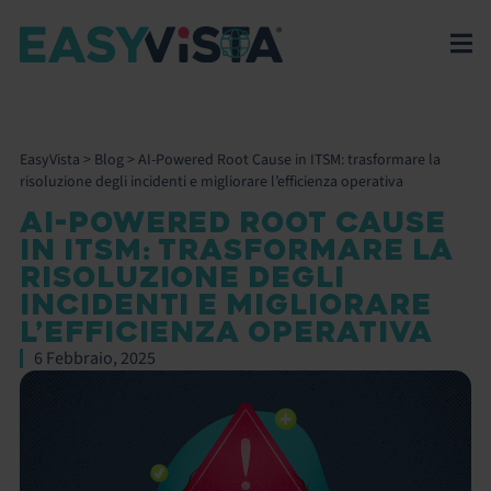
EasyVista
>
Blog
>
AI-Powered Root Cause in ITSM: trasformare la
risoluzione degli incidenti e migliorare l’efficienza operativa
AI-POWERED ROOT CAUSE
IN ITSM: TRASFORMARE LA
RISOLUZIONE DEGLI
INCIDENTI E MIGLIORARE
L’EFFICIENZA OPERATIVA
6 Febbraio, 2025