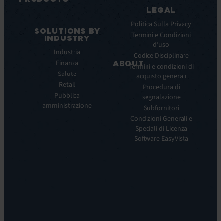
Webinar
LEGAL
ITSM:
Comunicati
EV
Politica Sulla Privacy
stampa
SOLUTIONS BY
Service
Termini e Condizioni
INDUSTRY
Manager
d’uso
Industria
ITOM:
Codice Disciplinare
Finanza
EV
ABOUT
Termini e condizioni di
Observe
Salute
acquisto generali
Chi
Experience
Retail
siamo
Procedura di
Monitoring:
Pubblica
segnalazione
La
EV
amministrazione
nostra
Subfornitori
DEM
visione
Condizioni Generali e
Remote
La
Speciali di Licenza
Support:
nostra
Software EasyVista
EV
storia
Reach
Carriera
Discoverability
Leadership
&
Dove
DDM:
siamo
EV
Sostenibilità
Discovery
Automation