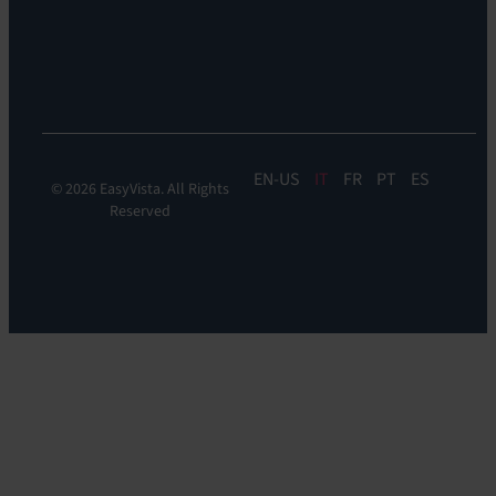
&
Orchestration:
EV
Orchestrate
EN
IT
FR
PT
ES
© 2026 EasyVista. All Rights
Reserved