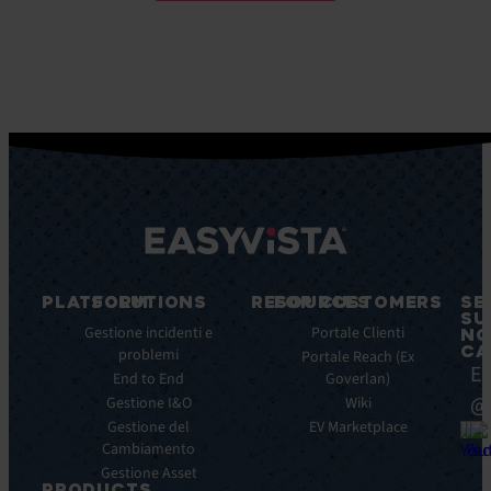
PLATFORM
SOLUTIONS
RESOURCES
FOR CUSTOMERS
SE
SU
Caratteristiche
Gestione incidenti e
Blog
Portale Clienti
NO
CA
principali
problemi
Ebook
Portale Reach (Ex
Ea
Benefici
End to End
Goverlan)
Whitepaper
principali
@
Gestione I&O
Wiki
Case
Integrazioni
Gestione del
Study
EV Marketplace
Cambiamento
Infografiche
Gestione Asset
Datasheet
PRODUCTS