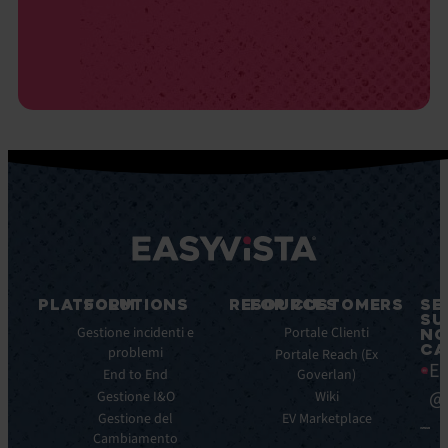
PLATFORM
SOLUTIONS
RESOURCES
FOR CUSTOMERS
SE
SU
Caratteristiche
Gestione incidenti e
Blog
Portale Clienti
NO
CA
principali
problemi
Ebook
Portale Reach (Ex
Ea
Benefici
End to End
Goverlan)
Whitepaper
principali
@
Gestione I&O
Wiki
Case
Integrazioni
Gestione del
Study
EV Marketplace
Cambiamento
Infografiche