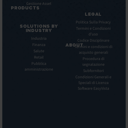
Gestione Asset
Datasheet
PRODUCTS
Webinar
LEGAL
ITSM:
Comunicati
EV
Politica Sulla Privacy
stampa
SOLUTIONS BY
Service
Termini e Condizioni
INDUSTRY
Manager
d’uso
Industria
ITOM:
Codice Disciplinare
Finanza
EV
ABOUT
Termini e condizioni di
Observe
Salute
acquisto generali
Chi
Experience
Retail
siamo
Procedura di
Monitoring:
Pubblica
segnalazione
La
EV
amministrazione
nostra
Subfornitori
DEM
visione
Condizioni Generali e
Remote
La
Speciali di Licenza
Support:
nostra
Software EasyVista
EV
storia
Reach
Carriera
Discoverability
Leadership
&
Dove
DDM:
siamo
EV
Sostenibilità
Discovery