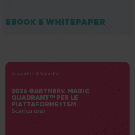
EBOOK E WHITEPAPER
Rapporto sull'industria
2026 GARTNER® MAGIC
QUADRANT™ PER LE
PIATTAFORME ITSM
Scarica ora