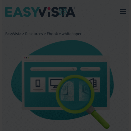
EasyVista
>
Resources
>
Ebook e whitepaper