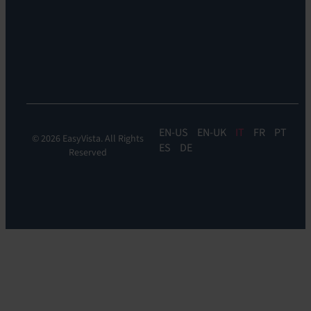
Automation
&
Orchestration:
EV
Orchestrate
EN
EN-UK
IT
FR
PT
© 2026 EasyVista. All Rights
ES
DE
Reserved