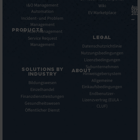
Vorteile
I&O Management
Whitepaper
Wiki
Aug
5th,
Integrationen
Automation
Case
EV Marketplace
202
Incident- und Problem
Studies
Management
Infografiken
PRODUCTS
IT Asset Management
Datasheets
LEGAL
Service Request
Monitoring
Webinare
Management
der
Pressemeldungen
Datenschutzrichtlinie
digitalen
Nutzungsbedingungen
Nutzererfahrung
Lizenzbedingungen
Automated
Subunternehmen
SOLUTIONS BY
Discovery
ABOUT
Hinweisgebersystem
INDUSTRY
&
Über
Allgemeine
Bildungswesen
Inventory
uns
Einkaufsbedingungen
Einzelhandel
Infrastructure
Unsere
Endbenutzer-
Monitoring
Finanzdienstleistungen
Geschichte
Lizenzvertrag (EULA –
&
Gesundheitswesen
Unsere
CLUF)
Observability
Öffentlicher Dienst
Geschichte
Remote
Unsere
Support
Vision
&
Unsere
Management
Vision