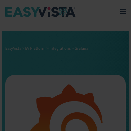
EasyVista
>
EV Platform
>
Integrations
>
Grafana