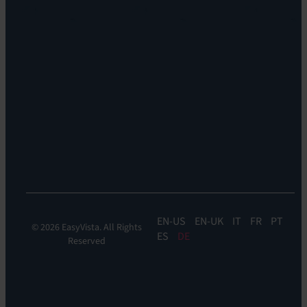
Enterprise
Leadership
&
Nachhaltigkeit
IT
Standorte
Service
Karriere
Management
Standorte
EV
Insights
EV
Orchestrate
EV
Self-
Help
EN
EN-UK
IT
FR
PT
© 2026 EasyVista. All Rights
ES
DE
Reserved