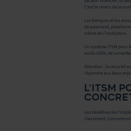
secteur financier, la sé
C’est le revers de la num
Les banques et les assu
de paiement, plateforme
même de l’institution.
Un système ITSM pour le
outils SIEM, de surveill
Attention : la sécurité 
répondre aux deux enjeu
L’ITSM P
CONCRET
Les bénéfices de l’implé
clairement. Concentrons