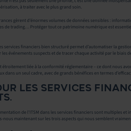
curité n’est pas seulement une priorité, c’est une donnée indispensab
érisation, à traiter avec le plus grand soin.
rances gèrent d’énormes volumes de données sensibles : informatio
s de trading… Protéger tout ce patrimoine numérique est essentiel po
s services financiers bien structuré permet d’automatiser la gestion
er les événements suspects et de tracer chaque activité par le biais d
est étroitement liée à la conformité réglementaire – ce dont nous a
x dans un seul cadre, avec de grands bénéfices en termes d’efficaci
OUR LES SERVICES FINAN
S.
mentation de l’ITSM dans les services financiers sont multiples et 
-nous maintenant sur les trois aspects qui nous semblent vraimen