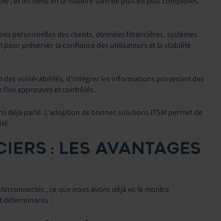
le ; et les défis en la matière sont de plus en plus complexes.
ns personnelles des clients, données financières, systèmes
ur préserver la confiance des utilisateurs et la stabilité
 des vulnérabilités, d’intégrer les informations provenant des
e flux approuvés et contrôlés.
vons déjà parlé. L’adoption de bonnes solutions ITSM permet de
té.
CIERS : LES AVANTAGES
interconnectés ; ce que nous avons déjà vu le montre
t déterminants :