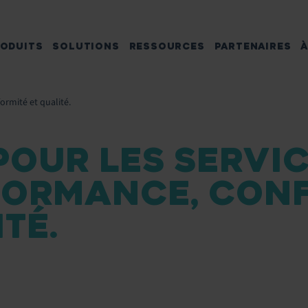
ODUITS
SOLUTIONS
RESSOURCES
PARTENAIRES
À
ormité et qualité.
POUR LES SERVI
RFORMANCE, CON
TÉ.