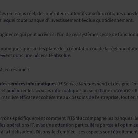
s en temps réel, des opérateurs attentifs aux flux critiques dans 
ns lequel toute banque d’investissement évolue quotidiennement.
giner ce qui peut arriver si l’un de ces systèmes cesse de fonction
omiques que sur les plans de la réputation ou de la règlementation
devient donc une nécessité absolue.
SM, en résumé ?
 des services informatiques
(
IT Service Management
) et désigne l’e
r et améliorer les services informatiques au sein d’une entreprise. Il
anière efficace et cohérente aux besoins de l’entreprise, tout en am
verrons spécifiquement comment l’ITSM accompagne les banques, les
es opérations IT, avec une attention particulière portée à l’optimisa
 à la fidélisation). Disons-le d’emblée : ces aspects sont étroitement 