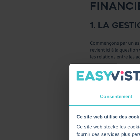
FINANCI
1. LA GEST
Commençons par un aspec
revient ici à la questio
les relations entre les ac
Cette gestion améliore l
internationales (comme 
Consentement
2025 GA
Ce site web utilise des cook
GUIDE D
Ce site web stocke les cookie
fournir des services plus pers