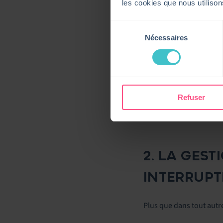
ITSM
les cookies que nous utiliso
Sélection
TÉLÉCHARGER
Nécessaires
du
consentement
Refuser
2. LA GES
INTERRUPT
Plus que dans tout autre