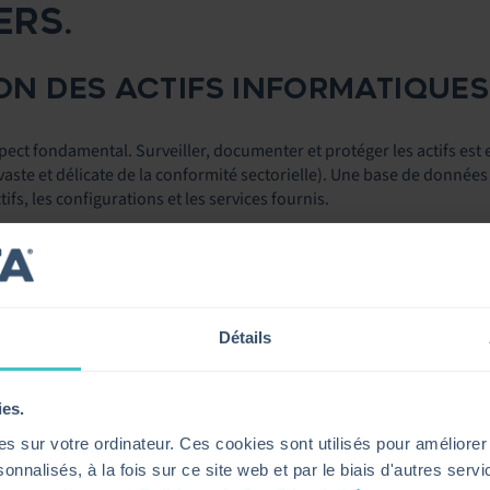
ERS.
ION DES ACTIFS INFORMATIQUES
t fondamental. Surveiller, documenter et protéger les actifs est 
n vaste et délicate de la conformité sectorielle). Une base de donn
tifs, les configurations et les services fournis.
a traçabilité des actifs et permet d’automatiser les mises à jour et
nous l’avons déjà souligné plus haut).
Détails
RTNER® MARKET
ies.
ES PLATEFORMES
s sur votre ordinateur. Ces cookies sont utilisés pour améliorer
onnalisés, à la fois sur ce site web et par le biais d'autres serv