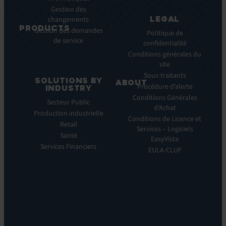
Cas
Gestion des
Clients
LEGAL
changements
Communiqués
PRODUCTS
Gestion des demandes
de
Politique de
de service
ITSM:
presse
confidentialité
EV
Conditions générales du
Service
site
Manager
Sous-traitants
SOLUTIONS BY
ABOUT
IT
Procédure d’alerte
INDUSTRY
Monitoring:
Qui
Conditions Générales
Secteur Public
EV
nous
d’Achat
Production industrielle
Observe
sommes
Conditions de Licence et
Retail
Automations:
Notre
Services – Logiciels
EV
Santé
histoire
EasyVista
Orchestrate
Services Financiers
Notre
EULA-CLUF
Remote
ambition
Support:
Notre
EV
vision
Reach
Notre
Self
histoire
Service:
Carrières
EV
Nos