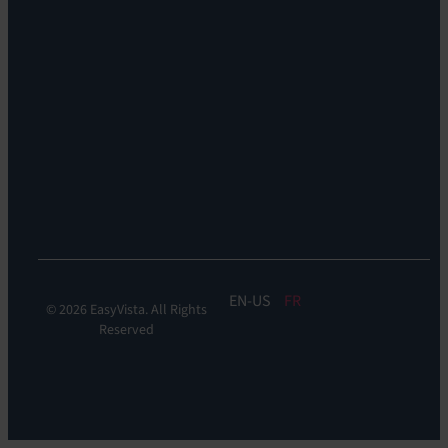
Self
bureaux
Help
Leadership
Experience
Localisations
Monitoring:
Durabilité
EV
DEM
Discoverability
&
DDM:
EV
Discovery
EN
FR
© 2026 EasyVista. All Rights
Reserved