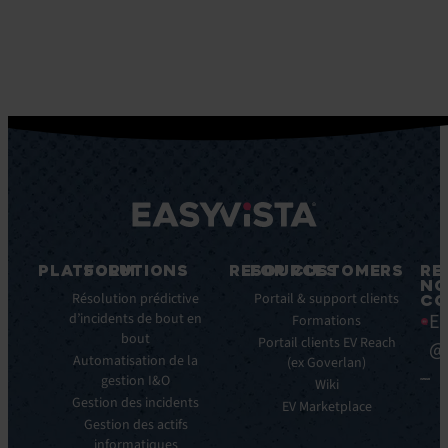
PLATFORM
SOLUTIONS
RESOURCES
FOR CUSTOMERS
RE
NO
Fonctionnalités
Résolution prédictive
Blog
Portail & support clients
CO
Ea
clés
d’incidents de bout en
Ebooks
Formations
bout
Avantages
Livres
Portail clients EV Reach
@
clés
Automatisation de la
Blancs
(ex Goverlan)
gestion I&O
Intégrations
Infographies
Wiki
Gestion des incidents
EV
Brochures
EV Marketplace
Pulse
Gestion des actifs
Webinars
AI
informatiques