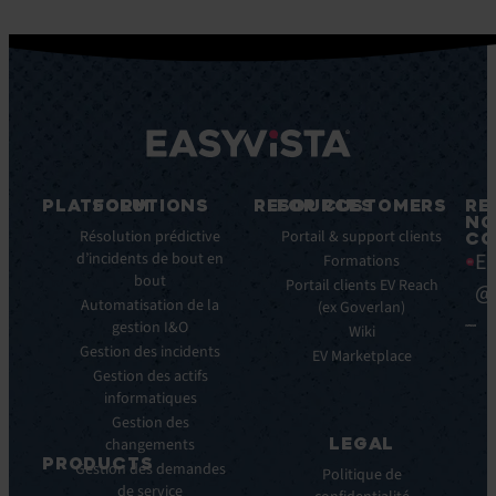
PLATFORM
SOLUTIONS
RESOURCES
FOR CUSTOMERS
RE
NO
Fonctionnalités
Résolution prédictive
Blog
Portail & support clients
CO
Ea
clés
d’incidents de bout en
Ebooks
Formations
bout
Avantages
Livres
Portail clients EV Reach
@
clés
Automatisation de la
Blancs
(ex Goverlan)
gestion I&O
Intégrations
Infographies
Wiki
Gestion des incidents
EV
Brochures
EV Marketplace
Pulse
Gestion des actifs
Webinars
AI
informatiques
Cas
Gestion des
Clients
LEGAL
changements
Communiqués
PRODUCTS
Gestion des demandes
de
Politique de
de service
ITSM: