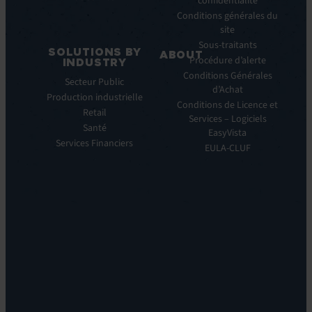
presse
confidentialité
EV
Conditions générales du
Service
site
Manager
Sous-traitants
SOLUTIONS BY
ABOUT
IT
Procédure d’alerte
INDUSTRY
Monitoring:
Qui
Conditions Générales
Secteur Public
EV
nous
d’Achat
Production industrielle
Observe
sommes
Conditions de Licence et
Retail
Automations:
Notre
Services – Logiciels
EV
Santé
histoire
EasyVista
Orchestrate
Services Financiers
Notre
EULA-CLUF
Remote
ambition
Support:
Notre
EV
vision
Reach
Notre
Self
histoire
Service:
Carrières
EV
Nos
Self
bureaux
Help
Leadership
Experience
Localisations
Monitoring:
Durabilité