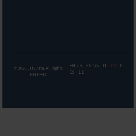
EV
DEM
Discoverability
&
DDM:
EV
Discovery
EN
EN-UK
IT
FR
PT
© 2026 EasyVista. All Rights
ES
DE
Reserved