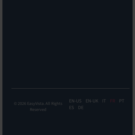
Carrières
EV
Nos
Self
bureaux
Help
Leadership
Experience
Localisations
Monitoring:
Durabilité
EV
DEM
Discoverability
&
DDM:
EV
Discovery
EN
EN-UK
IT
FR
PT
© 2026 EasyVista. All Rights
ES
DE
Reserved