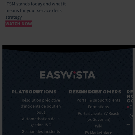
ITSM stands today and what it
means for your service desk
strategy.
WATCH NOW
PLATFORM
SOLUTIONS
RESOURCES
FOR CUSTOMERS
RE
NO
Fonctionnalités
Résolution prédictive
Blog
Portail & support clients
CO
Ea
clés
d’incidents de bout en
Ebooks
Formations
bout
Avantages
Livres
Portail clients EV Reach
@
clés
Automatisation de la
Blancs
(ex Goverlan)
gestion I&O
Intégrations
Infographies
Wiki
Gestion des incidents
EV
Brochures
EV Marketplace