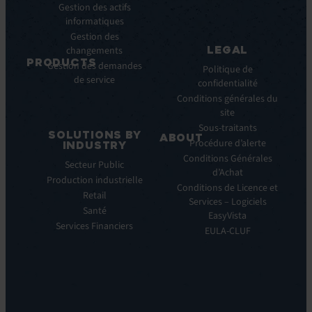
Pulse
Gestion des actifs
Webinars
AI
informatiques
Cas
Gestion des
Clients
LEGAL
changements
Communiqués
PRODUCTS
Gestion des demandes
de
Politique de
de service
ITSM:
presse
confidentialité
EV
Conditions générales du
Service
site
Manager
Sous-traitants
SOLUTIONS BY
ABOUT
IT
Procédure d’alerte
INDUSTRY
Monitoring:
Qui
Conditions Générales
Secteur Public
EV
nous
d’Achat
Production industrielle
Observe
sommes
Conditions de Licence et
Retail
Automations:
Notre
Services – Logiciels
EV
Santé
histoire
EasyVista
Orchestrate
Services Financiers
Notre
EULA-CLUF
Remote
ambition
Support:
Notre
EV
vision
Reach
Notre
Self
histoire
Service: