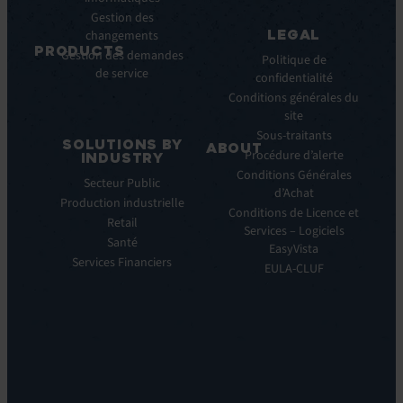
Cas
Gestion des
Clients
LEGAL
changements
Communiqués
PRODUCTS
Gestion des demandes
de
Politique de
de service
ITSM:
presse
confidentialité
EV
Conditions générales du
Service
site
Manager
Sous-traitants
SOLUTIONS BY
ABOUT
IT
Procédure d’alerte
INDUSTRY
Monitoring:
Qui
Conditions Générales
Secteur Public
EV
nous
d’Achat
Production industrielle
Observe
sommes
Conditions de Licence et
Retail
Automations:
Notre
Services – Logiciels
EV
Santé
histoire
EasyVista
Orchestrate
Services Financiers
Notre
EULA-CLUF
Remote
ambition
Support:
Notre
EV
vision
Reach
Notre
Self
histoire
Service:
Carrières
EV
Nos