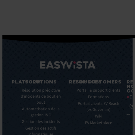
PLATFORM
SOLUTIONS
RESOURCES
FOR CUSTOMERS
RE
NO
Fonctionnalités
Résolution prédictive
Blog
Portail & support clients
CO
Ea
clés
d’incidents de bout en
Ebooks
Formations
bout
Avantages
Livres
Portail clients EV Reach
@
clés
Automatisation de la
Blancs
(ex Goverlan)
gestion I&O
Intégrations
Infographies
Wiki
Gestion des incidents
EV
Brochures
EV Marketplace
Pulse
Gestion des actifs
Webinars
AI
informatiques