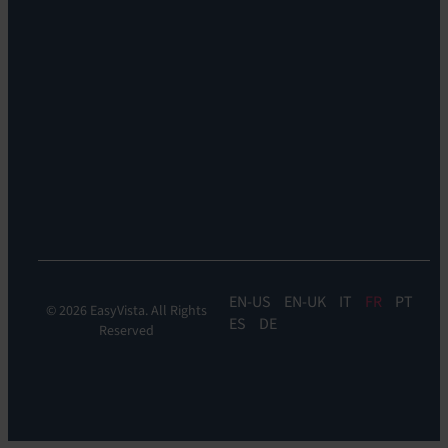
Self
bureaux
Help
Leadership
Experience
Localisations
Monitoring:
Durabilité
EV
DEM
Discoverability
&
DDM:
EV
Discovery
EN
EN-UK
IT
FR
PT
© 2026 EasyVista. All Rights
ES
DE
Reserved