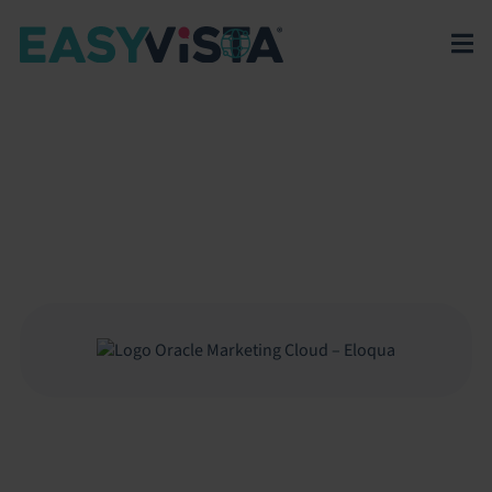
EasyVista
>
EV Platform
>
Integrations
>
Oracle Marketing Cloud –
Eloqua
ORACLE MARKETING
CLOUD – ELOQUA
Verbindet Oracle Eloqua mit dem Service Manager
zur Integration von Lead-, Kontakt- und