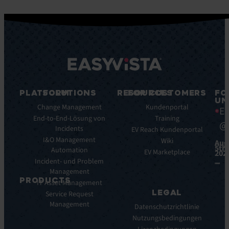
PLATFORM
SOLUTIONS
RESOURCES
FOR CUSTOMERS
FO
UN
Plattform-
Change Management
Blog
Kundenportal
Ea
Funktionen
End-to-End-Lösung von
E-
Training
@
Plattform-
Incidents
Books
EV Reach Kundenportal
Vorteile
I&O Management
Whitepaper
Wiki
Aug
5th,
Integrationen
Automation
Case
EV Marketplace
202
Incident- und Problem
Studies
Management
Infografiken
PRODUCTS
IT Asset Management
Datasheets
LEGAL
Service Request
Monitoring
Webinare
Management
der
Pressemeldungen
Datenschutzrichtlinie
digitalen
Nutzungsbedingungen
Nutzererfahrung