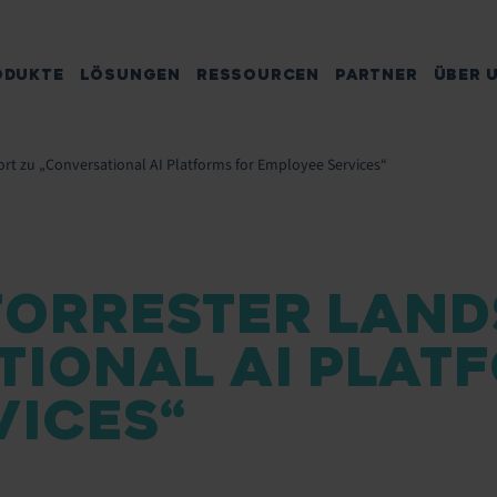
ODUKTE
LÖSUNGEN
RESSOURCEN
PARTNER
ÜBER 
rt zu „Conversational AI Platforms for Employee Services“
 FORRESTER LAN
TIONAL AI PLAT
VICES“