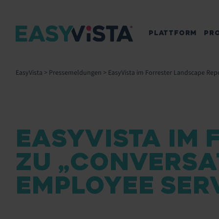
PLATTFORM
PR
EasyVista
>
Pressemeldungen
>
EasyVista im Forrester Landscape Repo
EASYVISTA IM
ZU „CONVERSA
EMPLOYEE SER