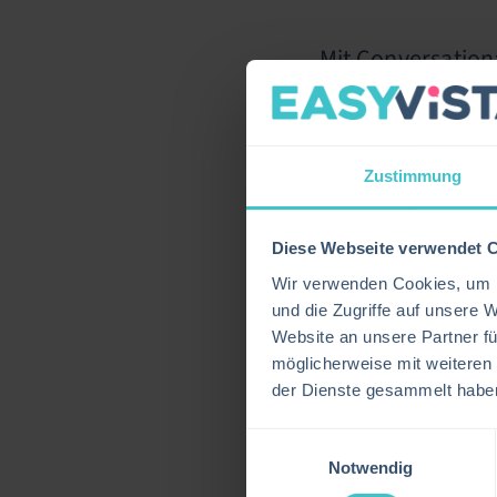
Mit Conversation
über KI-gestützt
Unterstützung un
Prozent der ein
Zustimmung
Um diese Anfrage
sein, in denen di
Management-Plat
Diese Webseite verwendet 
ITSM-Plattformen
Wir verwenden Cookies, um I
Changes. Daher e
und die Zugriffe auf unsere 
Servicebereitste
Website an unsere Partner fü
möglicherweise mit weiteren
Gleichzeitig etab
der Dienste gesammelt habe
verschiedene Por
Mitarbeitende übe
Einwilligungsauswahl
Workflows und Se
Notwendig