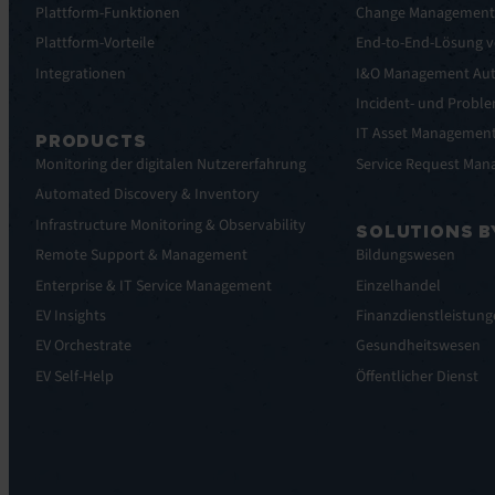
Plattform-Funktionen
Change Managemen
Plattform-Vorteile
End-to-End-Lösung v
Integrationen
I&O Management Au
Incident- und Prob
IT Asset Managemen
PRODUCTS
Service Request Ma
Monitoring der digitalen Nutzererfahrung
Automated Discovery & Inventory
Infrastructure Monitoring & Observability
SOLUTIONS B
Remote Support & Management
Bildungswesen
Enterprise & IT Service Management
Einzelhandel
EV Insights
Finanzdienstleistun
EV Orchestrate
Gesundheitswesen
EV Self-Help
Öffentlicher Dienst