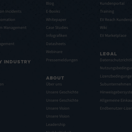
t
Blog
Kundenportal
on Incidents
E-Books
Training
tomation
Whitepaper
EV Reach Kundenp
lem Management
Case Studies
Wiki
t
Infografiken
EV Marketplace
nagement
Datasheets
Webinare
LEGAL
Pressemeldungen
Datenschutzrichtli
Y INDUSTRY
Nutzungsbedingu
Lizenzbedingunge
ABOUT
gen
Über uns
Subunternehmen
Unsere Geschichte
Hinweisgebersyst
Unsere Geschichte
Allgemeine Einka
Unsere Vision
Endbenutzer-Lizen
Unsere Vision
Leadership