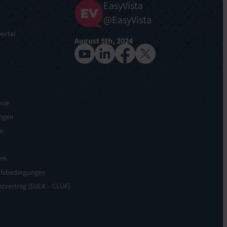
EasyVista
@EasyVista
ortal
August 5th, 2024
nie
ngen
n
em
ufsbedingungen
zvertrag (EULA – CLUF)