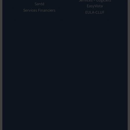
Services – Logiciels
EV
Santé
histoire
EasyVista
Orchestrate
Services Financiers
Notre
EULA-CLUF
Remote
ambition
Support:
Notre
EV
vision
Reach
Notre
Self
histoire
Service:
Carrières
EV
Nos
Self
bureaux
Help
Leadership
Experience
Localisations
Monitoring:
Durabilité
EV
DEM
Discoverability
&
DDM:
EV
Discovery