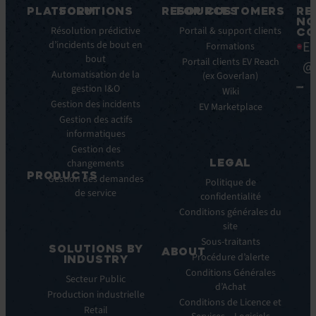
PLATFORM
SOLUTIONS
RESOURCES
FOR CUSTOMERS
RE
NO
Fonctionnalités
Résolution prédictive
Blog
Portail & support clients
CO
Ea
clés
d’incidents de bout en
Ebooks
Formations
bout
Avantages
Livres
Portail clients EV Reach
@
clés
Automatisation de la
Blancs
(ex Goverlan)
gestion I&O
Intégrations
Infographies
Wiki
Gestion des incidents
EV
Brochures
EV Marketplace
Pulse
Gestion des actifs
Webinars
AI
informatiques
Cas
Gestion des
Clients
LEGAL
changements
Communiqués
PRODUCTS
Gestion des demandes
de
Politique de
de service
ITSM:
presse
confidentialité
EV
Conditions générales du
Service
site
Manager
Sous-traitants
SOLUTIONS BY
ABOUT
IT
Procédure d’alerte
INDUSTRY
Monitoring:
Qui
Conditions Générales
Secteur Public
EV
nous
d’Achat
Production industrielle
Observe
sommes
Conditions de Licence et
Retail
Automations:
Notre