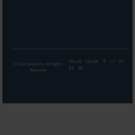
DEM
Discoverability
&
DDM:
EV
Discovery
EN
EN-UK
IT
FR
PT
© 2026 EasyVista. All Rights
ES
DE
Reserved