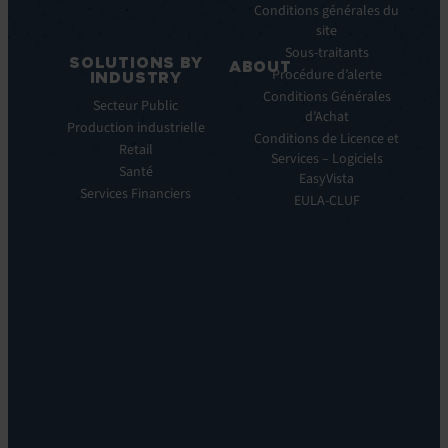
EV
Conditions générales du
Service
site
Manager
Sous-traitants
SOLUTIONS BY
ABOUT
IT
Procédure d’alerte
INDUSTRY
Monitoring:
Qui
Conditions Générales
Secteur Public
EV
nous
d’Achat
Production industrielle
Observe
sommes
Conditions de Licence et
Retail
Automations:
Notre
Services – Logiciels
EV
Santé
histoire
EasyVista
Orchestrate
Services Financiers
Notre
EULA-CLUF
Remote
ambition
Support:
Notre
EV
vision
Reach
Notre
Self
histoire
Service:
Carrières
EV
Nos
Self
bureaux
Help
Leadership
Experience
Localisations
Monitoring:
Durabilité
EV