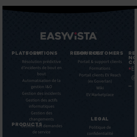
PLATFORM
SOLUTIONS
RESOURCES
FOR CUSTOMERS
RE
NO
Fonctionnalités
Résolution prédictive
Blog
Portail & support clients
CO
Ea
clés
d’incidents de bout en
Ebooks
Formations
bout
Avantages
Livres
Portail clients EV Reach
@
clés
Automatisation de la
Blancs
(ex Goverlan)
gestion I&O
Intégrations
Infographies
Wiki
Gestion des incidents
EV
Brochures
EV Marketplace
Pulse
Gestion des actifs
Webinars
AI
informatiques
Cas
Gestion des
Clients
LEGAL
changements
Communiqués
PRODUCTS
Gestion des demandes
de
Politique de
de service
ITSM:
presse
confidentialité