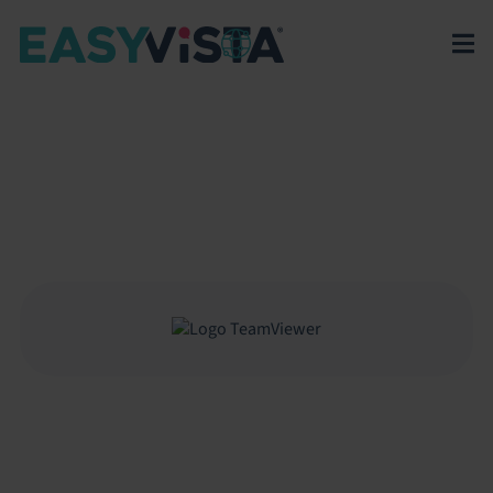
EasyVista
>
EV Platform
>
Integrations
>
TeamViewer
TEAMVIEWER
Integrazione tra EasyVista e TeamViewer per
supporto remoto integrato nei ticket, migliorando
diagnosi, assistenza e tempi di risoluzione IT.