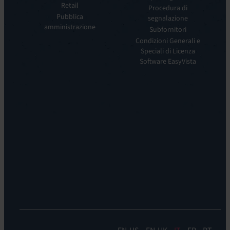
Experience
Retail
siamo
Procedura di
Monitoring:
Pubblica
segnalazione
La
EV
amministrazione
nostra
Subfornitori
DEM
visione
Condizioni Generali e
Remote
La
Speciali di Licenza
Support:
nostra
Software EasyVista
EV
storia
Reach
Carriera
Discoverability
Leadership
&
Dove
DDM:
siamo
EV
Sostenibilità
Discovery
Automation
&
Orchestration:
EV
Orchestrate