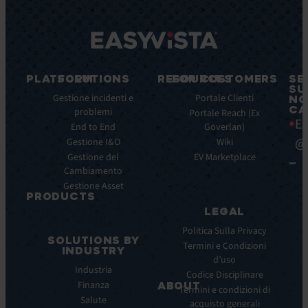
PLATFORM
SOLUTIONS
RESOURCES
FOR CUSTOMERS
SE
SU
Caratteristiche
Gestione incidenti e
Blog
Portale Clienti
NO
CA
principali
problemi
Ebook
Portale Reach (Ex
Ea
Benefici
End to End
Goverlan)
Whitepaper
principali
@
Gestione I&O
Wiki
Case
Integrazioni
Gestione del
Study
EV Marketplace
Cambiamento
Infografiche
Gestione Asset
Datasheet
PRODUCTS
Webinar
LEGAL
ITSM:
Comunicati
EV
Politica Sulla Privacy
stampa
SOLUTIONS BY
Service
Termini e Condizioni
INDUSTRY
Manager
d’uso
Industria
ITOM:
Codice Disciplinare
Finanza
EV
ABOUT
Termini e condizioni di
Observe
Salute
acquisto generali
Chi