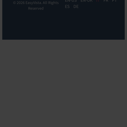
EN
EN-UK
IT
FR
PT
© 2026 EasyVista. All Rights
ES
DE
Reserved