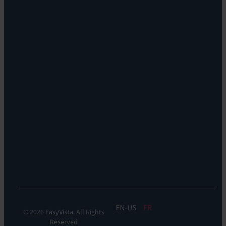
Notre
EV
vision
Reach
Notre
Self
histoire
Service:
Carrières
EV
Nos
Self
bureaux
Help
Leadership
Experience
Localisations
Monitoring:
Durabilité
EV
DEM
Discoverability
&
DDM:
EV
Discovery
EN
FR
© 2026 EasyVista. All Rights
Reserved