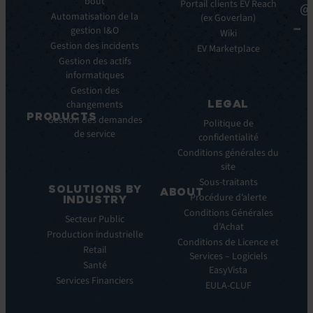
bout
Avantages
Livres
Portail clients EV Reach
@
clés
Automatisation de la
Blancs
(ex Goverlan)
gestion I&O
Intégrations
Infographies
Wiki
Gestion des incidents
EV
Brochures
EV Marketplace
Pulse
Gestion des actifs
Webinars
AI
informatiques
Cas
Gestion des
Clients
LEGAL
changements
Communiqués
PRODUCTS
Gestion des demandes
de
Politique de
de service
ITSM:
presse
confidentialité
EV
Conditions générales du
Service
site
Manager
Sous-traitants
SOLUTIONS BY
ABOUT
IT
Procédure d’alerte
INDUSTRY
Monitoring:
Qui
Conditions Générales
Secteur Public
EV
nous
d’Achat
Production industrielle
Observe
sommes
Conditions de Licence et
Retail
Automations:
Notre
Services – Logiciels
EV
Santé
histoire
EasyVista
Orchestrate
Services Financiers
Notre
EULA-CLUF
Remote
ambition
Support: