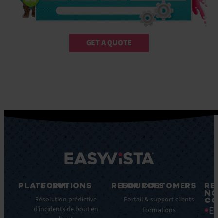
GET A QUOTE
PLATFORM
SOLUTIONS
RESOURCES
FOR CUSTOMERS
RE
NO
Fonctionnalités
Résolution prédictive
Blog
Portail & support clients
CO
Ea
clés
d’incidents de bout en
Ebooks
Formations