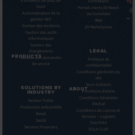
Ea
clés
d’incidents de bout en
Ebooks
Formations
bout
Avantages
Livres
Portail clients EV Reach
@
clés
Automatisation de la
Blancs
(ex Goverlan)
gestion I&O
Intégrations
Infographies
Wiki
Gestion des incidents
EV
Brochures
EV Marketplace
Pulse
Gestion des actifs
Webinars
AI
informatiques
Cas
Gestion des
Clients
LEGAL
changements
Communiqués
PRODUCTS
Gestion des demandes
de
Politique de
de service
ITSM:
presse
confidentialité
EV
Conditions générales du
Service
site
Manager
Sous-traitants
SOLUTIONS BY
ABOUT
IT
Procédure d’alerte
INDUSTRY
Monitoring:
Qui
Conditions Générales
Secteur Public
EV
nous
d’Achat
Production industrielle
Observe
sommes
Conditions de Licence et
Retail
Automations:
Notre
Services – Logiciels
EV
Santé
histoire
EasyVista
Orchestrate
Services Financiers
Notre
EULA-CLUF
Remote
ambition