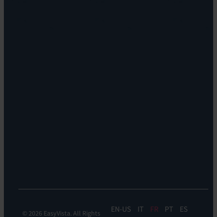
Support:
Notre
EV
vision
Reach
Notre
Self
histoire
Service:
Carrières
EV
Nos
Self
bureaux
Help
Leadership
Experience
Localisations
Monitoring:
Durabilité
EV
DEM
Discoverability
&
DDM:
EV
Discovery
EN
IT
FR
PT
ES
© 2026 EasyVista. All Rights