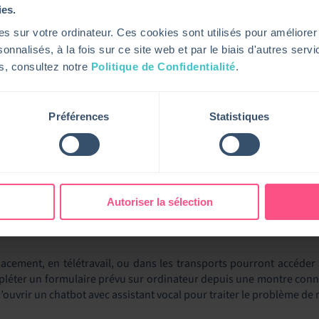
ies.
s sur votre ordinateur. Ces cookies sont utilisés pour améliorer
onnalisés, à la fois sur ce site web et par le biais d'autres serv
ns, consultez notre
Politique de Confidentialité
.
Préférences
Statistiques
FAIRE LE PARI DE LA MULTI-EX
ITSM permet à la fois de gagner en productivité, en temps, en effi
 plus rapides et moins onéreuses. Elle s’adapte au consommateur et 
Autoriser la sélection
IENCE À FORTE VALEUR AJOUTÉE
lacement, en télétravail, ou dans les transports pourront accéde
léter un formulaire prévu sur ordinateur depuis une montre connec
ouvrir un chatbot avec assistant vocal pour traiter le problème de m