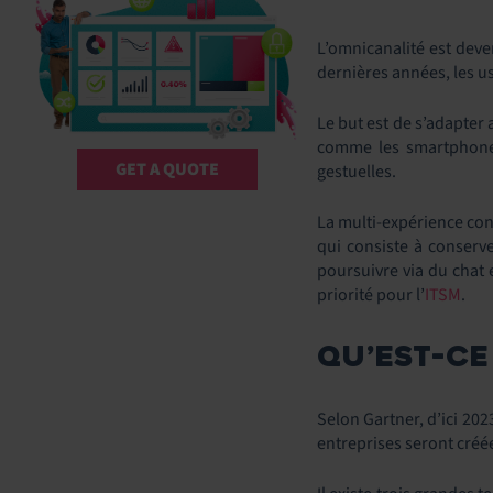
L’omnicanalité est deve
dernières années, les u
Le but est de s’adapter
comme les smartphone
GET A QUOTE
gestuelles.
La multi-expérience cons
qui consiste à conserver
poursuivre via du chat e
priorité pour l’
ITSM
.
QU’EST-CE
Selon Gartner, d’ici 202
entreprises seront créé