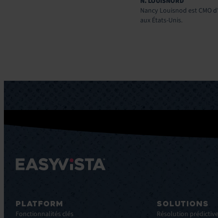
N. LOUISNORD
Nancy Louisnod est CMO d'
aux États-Unis.
PLATFORM
SOLUTIONS
Fonctionnalités clés
Résolution prédictive