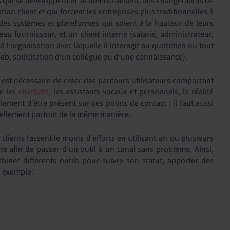
ies qui se développent et se démocratisent, des changements de
ion client et qui forcent les entreprises plus traditionnelles à
c des systèmes et plateformes qui soient à la hauteur de leurs
au fournisseur, et un client interne (salarié, administrateur,
 à l’organisation avec laquelle il interagit au quotidien ou tout
web, sollicitation d’un collègue ou d’une connaissance).
l est nécessaire de créer des parcours utilisateurs comportant
me les
chatbots
, les assistants vocaux et personnels, la réalité
ulement d’être présent sur ces points de contact : il faut aussi
urellement partout de la même manière.
clients fassent le moins d’efforts en utilisant un ou plusieurs
te afin de passer d’un outil à un canal sans problème. Ainsi,
ombiner différents outils pour suivre son statut, apporter des
 exemple :