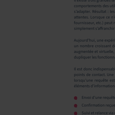
Il existe trois grandes
comportements des util
s’adapter. Résultat : l
attentes. Lorsque ce n’
fournisseur, etc.) peut 
simplement s’affranchir 
Aujourd’hui, une expéri
un nombre croissant de
augmentée et virtuelle, 
dupliquer les fonctionn
Il est donc indispensabl
points de contact. Une 
lorsqu’une requête es
éléments d’informations
Envoi d’une requêt
Confirmation reçue
Suivi et relance via