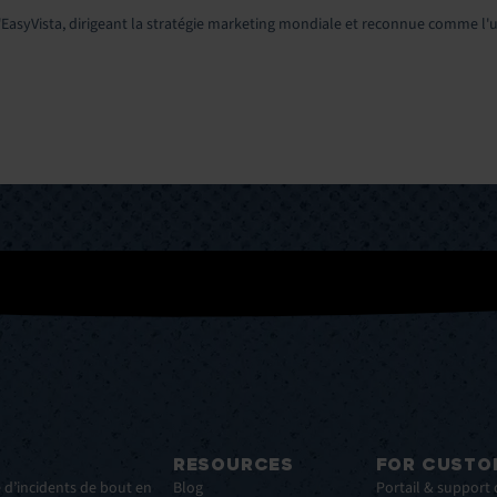
EasyVista, dirigeant la stratégie marketing mondiale et reconnue comme l'
RESOURCES
FOR CUSTO
 d’incidents de bout en
Blog
Portail & support 