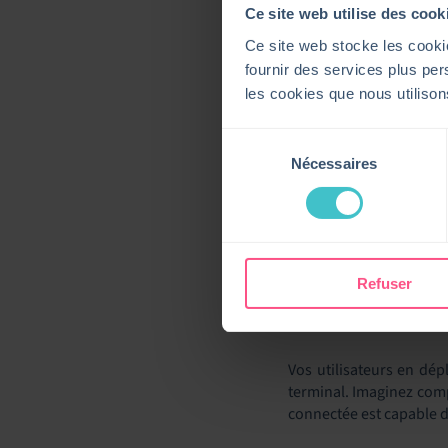
Ce site web utilise des cook
Ce site web stocke les cookie
fournir des services plus pers
les cookies que nous utiliso
Sélection
Nécessaires
du
POURQUOI 
consentement
La multi-expérience en 
coûts et des opérations
Refuser
UNE EXPÉR
Vos utilisateurs en dép
terminal. Imaginez comp
connectée est capable d’