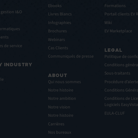
Ebooks
Formations
 gestion I&O
Livres Blancs
Portail clients EV
s
Infographies
Wiki
formatiques
Brochures
EV Marketplace
ments
Webinars
s de service
Cas Clients
LEGAL
Communiqués de presse
Politique de confid
Y INDUSTRY
Conditions général
Sous-traitants
ABOUT
lle
Qui nous sommes
Procédure d’alert
Notre histoire
Conditions Généra
Notre ambition
Conditions de Lice
Logiciels EasyVista
Notre vision
EULA-CLUF
Notre histoire
Carrières
Nos bureaux