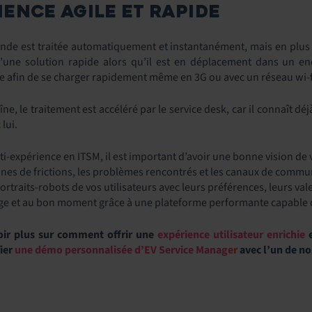
ENCE AGILE ET RAPIDE
e est traitée automatiquement et instantanément, mais en plus le
une solution rapide alors qu’il est en déplacement dans un end
e afin de se charger rapidement même en 3G ou avec un réseau wi-f
aîne, le traitement est accéléré par le service desk, car il connaît 
lui.
-expérience en ITSM, il est important d’avoir une bonne vision de vo
zones de frictions, les problèmes rencontrés et les canaux de commu
ortraits-robots de vos utilisateurs avec leurs préférences, leurs val
e et au bon moment grâce à une plateforme performante capable de
oir plus sur comment offrir une
expérience utilisateur enrichie
e
ier
une démo personnalisée d’EV Service Manage
r
avec l’un de no