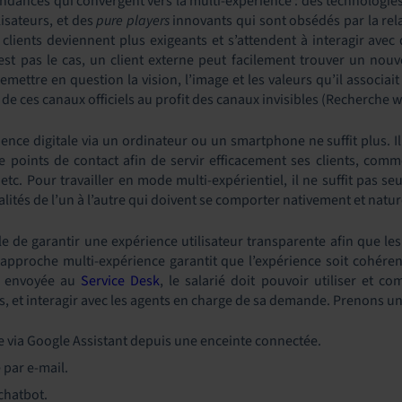
 tendances qui convergent vers la multi-expérience : des technolog
isateurs, et des
pure players
innovants qui sont obsédés par la relat
es clients deviennent plus exigeants et s’attendent à interagir ave
est pas le cas, un client externe peut facilement trouver un nouve
remettre en question la vision, l’image et les valeurs qu’il associait
de ces canaux officiels au profit des canaux invisibles (Recherche 
ence digitale via un ordinateur ou un smartphone ne suffit plus. I
 points de contact afin de servir efficacement ses clients, com
etc. Pour travailler en mode multi-expérientiel, il ne suffit pas se
alités de l’un à l’autre qui doivent se comporter nativement et nat
e de garantir une expérience utilisateur transparente afin que les 
approche multi-expérience garantit que l’expérience soit cohéren
t envoyée au
Service Desk
, le salarié doit pouvoir utiliser et c
, et interagir avec les agents en charge de sa demande. Prenons un
e via Google Assistant depuis une enceinte connectée.
 par e-mail.
 chatbot.