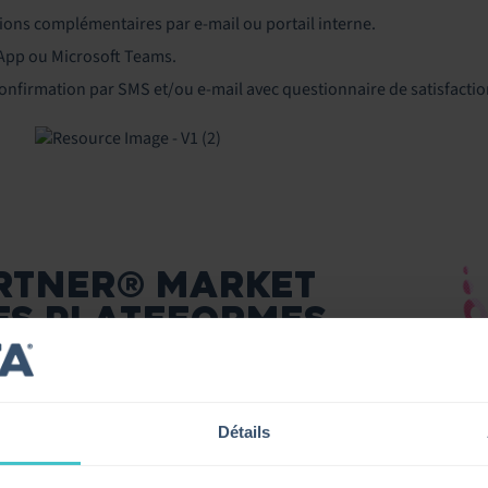
ions complémentaires par e-mail ou portail interne.
App ou Microsoft Teams.
nfirmation par SMS et/ou e-mail avec questionnaire de satisfactio
RTNER® MARKET
ES PLATEFORMES
Détails