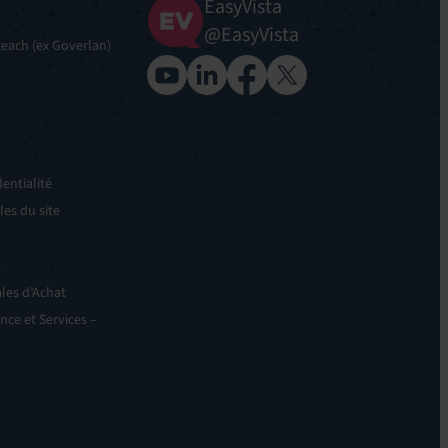
EasyVista
@EasyVista
 Reach (ex Goverlan)
entialité
es du site
e
les d’Achat
nce et Services –