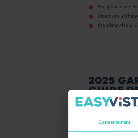
Réception de quest
Réponse via Whats
Problème résolu. Co
2025 GA
GUIDE D
ITSM
TÉLÉCHARGER
Consentement