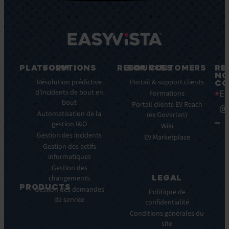
PLATFORM
SOLUTIONS
RESOURCES
FOR CUSTOMERS
RE
NO
Fonctionnalités
Résolution prédictive
Blog
Portail & support clients
CO
Ea
clés
d’incidents de bout en
Ebooks
Formations
bout
Avantages
Livres
Portail clients EV Reach
@
clés
Automatisation de la
Blancs
(ex Goverlan)
gestion I&O
Intégrations
Infographies
Wiki
Gestion des incidents
EV
Brochures
EV Marketplace
Pulse
Gestion des actifs
Webinars
AI
informatiques
Cas
Gestion des
Clients
LEGAL
changements
Communiqués
PRODUCTS
Gestion des demandes
de
Politique de
de service
ITSM:
presse
confidentialité
EV
Conditions générales du
Service
site