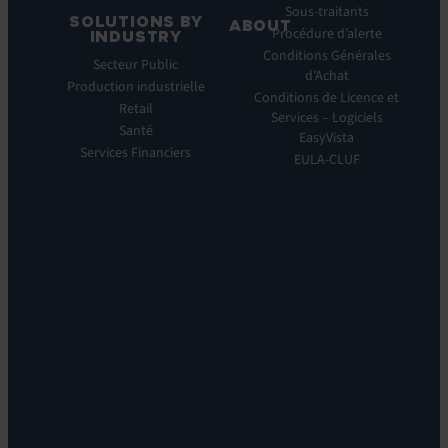
Manager
Sous-traitants
SOLUTIONS BY
ABOUT
IT
Procédure d’alerte
INDUSTRY
Monitoring:
Qui
Conditions Générales
Secteur Public
EV
nous
d’Achat
Production industrielle
Observe
sommes
Conditions de Licence et
Retail
Automations:
Notre
Services – Logiciels
EV
Santé
histoire
EasyVista
Orchestrate
Services Financiers
Notre
EULA-CLUF
Remote
ambition
Support:
Notre
EV
vision
Reach
Notre
Self
histoire
Service:
Carrières
EV
Nos
Self
bureaux
Help
Leadership
Experience
Localisations
Monitoring:
Durabilité
EV
DEM
Discoverability