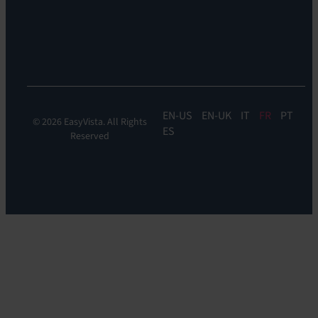
&
DDM:
EV
Discovery
EN
EN-UK
IT
FR
PT
© 2026 EasyVista. All Rights
ES
Reserved