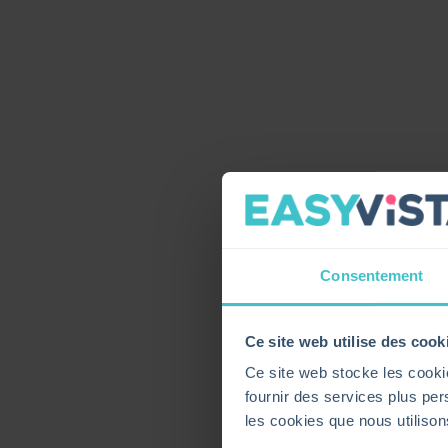
LA GESTIO
Le module
CMDB (Con
définit les relations en
Consentement
des actifs physiques, 
services IT. Le module 
Ce site web utilise des cook
Avec une bonne solut
salarié, récupérer son
Ce site web stocke les cookie
(maintenance, mise à jo
fournir des services plus pers
les cookies que nous utiliso
LA GESTIO