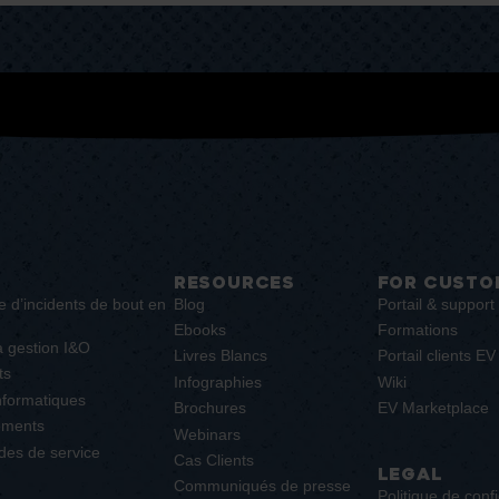
RESOURCES
FOR CUSTO
e d’incidents de bout en
Blog
Portail & support 
Ebooks
Formations
a gestion I&O
Livres Blancs
Portail clients E
ts
Infographies
Wiki
informatiques
Brochures
EV Marketplace
ements
Webinars
es de service
Cas Clients
LEGAL
Communiqués de presse
Politique de confi