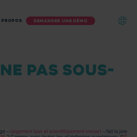
 PROPOS
DEMANDER UNE DÉMO
 NE PAS SOUS-
age –
largement faux et scientifiquement inexact
– fait la joie
TSM
? Comme avec toutes les plateformes numériques,
l’
IT