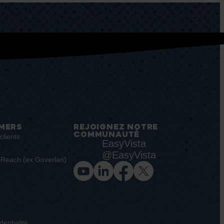
MERS
REJOIGNEZ NOTRE
COMMUNAUTÉ
clients
EasyVista
@EasyVista
V Reach (ex Goverlan)
dentialité