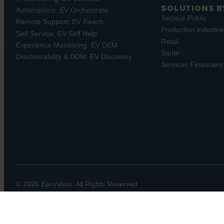
SOLUTIONS B
Automations: EV Orchestrate
Secteur Public
Remote Support: EV Reach
Production industrie
Self Service: EV Self Help
Retail
Experience Monitoring: EV DEM
Santé
Discoverability & DDM: EV Discovery
Services Financiers
© 2026 EasyVista. All Rights Reserved