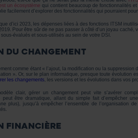
est un écosystème
qui contient beaucoup de fonctionnalités et 
ie facilement d’explorer des fonctionnalités qui pourraient pourt
e d’ici 2023, les dépenses liées à des fonctions ITSM inutilisé
 2019. Pour être sûr de ne pas passer à côté d’un joyau caché, vo
e sous-évalués et sous-utilisés au sein de votre DSI.
ON DU CHANGEMENT
ment comme étant « l’ajout, la modification ou la suppression de t
ation ». Or, sur le plan informatique, presque toute évolution 
rer les changements
, les versions et les évolutions dans vos p
dèle clair, gérer un changement peut vite s’avérer comple
peut être dramatique, allant du simple fait d’empêcher une
nne plus), jusqu’à empêcher l’ensemble de l’organisation de fo
tés.
N FINANCIÈRE