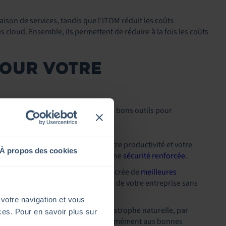
raison de services, tandis que l’ITOM réduit les coûts
s cloud. Ensemble, ils permettent de réduire à la fois les coûts
POUR VOTRE
il est important d’investir dans les bons outils pour
nt nombreux :
rmante, ce qui a un impact sur votre productivité et votre
À propos des cookies
leure gestion des opérations et à une
sécurité renforcée
.
nectivité d’une entreprise, l’ITOM crée de
meilleures
ce et la disponibilité des services de votre entreprise sans
lité du système informatique.
 votre navigation et vous
ez pas tout prévoir. En cas de catastrophe naturelle, par
ices. Pour en savoir plus sur
es claires et bien structurées, conformément aux bonnes