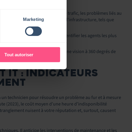
tableau de bord pour surveiller le trafic, les problèmes liés au
uoi afficher les problèmes liés à l’infrastructure, tels que
Marketing
tions et des services.
a file d’attente des tickets et identifier les agents les plus
 gravité, vous êtes capable d’avoir une vision à 360 degrés de
Tout autoriser
au bon moment.
 IT : INDICATEURS
EMENT
 à un technicien pour résoudre un problème au fur et à mesure
tute (2023), le coût moyen d’une heure d’indisponibilité
tranglement nuisent à votre réputation et, surtout, causent
chniques. Il anticipe les interventions de maintenance et les