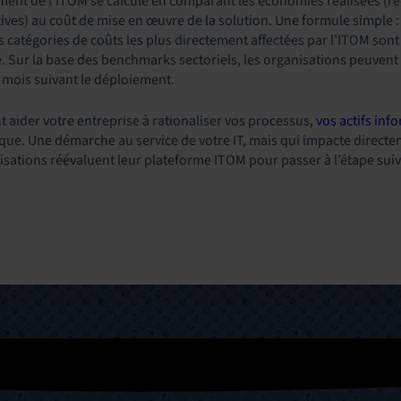
ement de l’ITOM se calcule en comparant les économies réalisées (ré
ves) au coût de mise en œuvre de la solution. Une formule simple :
s catégories de coûts les plus directement affectées par l’ITOM sont l
 Sur la base des benchmarks sectoriels, les organisations peuven
8 mois suivant le déploiement.
aider votre entreprise à rationaliser vos processus,
vos actifs inf
ue. Une démarche au service de votre IT, mais qui impacte directemen
nisations réévaluent leur plateforme ITOM pour passer à l’étape sui