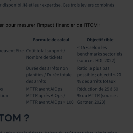
r disponibilité et leur expertise. Ces trois leviers combinés
er pour mesurer l’impact financier de l’ITOM :
Formule de calcul
Objectif cible
< 15 € selon les
 peuvent être
Coût total support /
benchmarks sectoriels
Nombre de tickets
(source : HDI, 2022)
Durée des arrêts non
Ratio le plus bas
planifiés / Durée totale
possible ; objectif < 20
des arrêts
% des arrêts totaux
ps
MTTR avant AIOps −
Réduction de 25 à 50
ction
MTTR après AIOps /
% du MTTR (source :
MTTR avant AIOps × 100
Gartner, 2023)
TOM ?