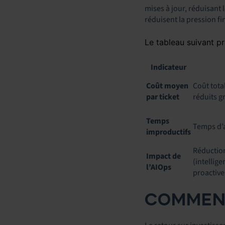
mises à jour, réduisant 
réduisent la pression fi
Le tableau suivant pr
Indicateur
Coût moyen
Coût tota
par ticket
réduits g
Temps
Temps d’a
improductifs
Réduction
Impact de
(intellig
l’AIOps
proactive
COMMENT