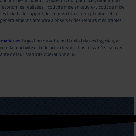
duction des incidents, baisse du coût par ticket, diminution
 (économies réalisées − coût de mise en œuvre) / coût de mise
es tickets de support, les temps d’arrêt non planifiés et la
t généralement s’attendre à observer des retours mesurables
ormatiques
, la gestion de votre matériel et de vos logiciels, et
t la réactivité et l’efficacité de votre business. C’est souvent
vante de leur maturité opérationnelle.