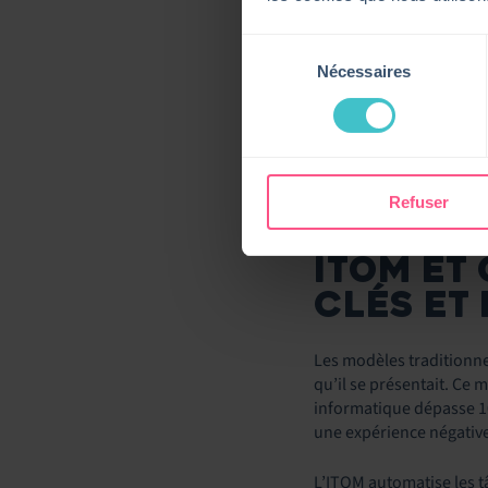
pratiques de continu
Sélection
Une
visibilité en t
réseau, les demande
Nécessaires
du
l’indisponibilité de
consentement
Un suivi des perfo
performants pour m
Une surveillance 
Refuser
votre environnemen
ITOM ET
CLÉS ET
Les modèles traditionne
qu’il se présentait. Ce 
informatique dépasse 10
une expérience négative 
L’ITOM automatise les tâ