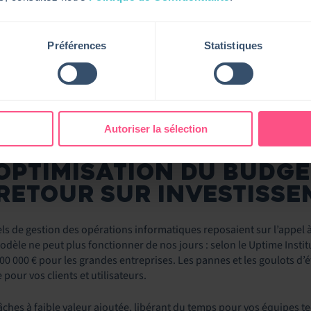
ité d’activité (ISO 22301).
emps réel
de son environnement informatique
: vous disposez d’un 
s de connexion, les anomalies récentes et l’usage des logiciels. De q
Préférences
Statistiques
s systèmes et surveiller les performances et l’utilisation des applica
rmances du service desk
: en un coup d’œil, vous pouvez appréhender l
ieux piloter
votre service desk
.
des menaces en continu
: que ce soit par type, résolution, source et
Autoriser la sélection
t technique et de mieux répartir vos ressources pour intervenir 
 OPTIMISATION DU BUDGET
 RETOUR SUR INVESTISS
ls de gestion des opérations informatiques reposaient sur l’appel
modèle ne peut plus fonctionner de nos jours : selon le Uptime Insti
0 000 € pour les grandes entreprises. Les pannes et les goulots d’é
pour vos clients et utilisateurs.
ches à faible valeur ajoutée, libérant du temps pour vos équipes te