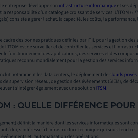
une entreprise développe son
infrastructure informatique
et ses dép
la responsabilité d’un catalogue croissant de services. L’ITOM («
I
is) consiste à gérer l’achat, la capacité, les coûts, la performance, 
le cadre des bonnes pratiques définies par ITIL pour la gestion des
de l’ITOM est de surveiller et de contrôler les services et l’infrastr
er le fonctionnement des applications, des services et des composants
ratiques reconnu mondialement pour la gestion des services informa
inclut notamment les data centers, le déploiement de
clouds privés 
ils de supervision réseau, de gestion des événements (SIEM), de déc
peuvent s’intégrer également avec une solution
ITSM
.
TOM : QUELLE DIFFÉRENCE POUR
ement) définit la manière dont les services informatiques sont conç
nt à lui, s’intéresse à l’infrastructure technique qui sous-tend ces s
s événements et l’automatisation des opérations.